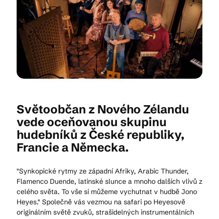
Kam vyrazit
CS
EN
DE
Světoobčan z Nového Zélandu
vede oceňovanou skupinu
hudebníků z České republiky,
© 2026 Brána Jihlavy
Francie a Německa.
"Synkopické rytmy ze západní Afriky, Arabic Thunder,
Flamenco Duende, latinské slunce a mnoho dalších vlivů z
celého světa. To vše si můžeme vychutnat v hudbě Jono
Heyes." Společně vás vezmou na safari po Heyesově
originálním světě zvuků, strašidelných instrumentálních