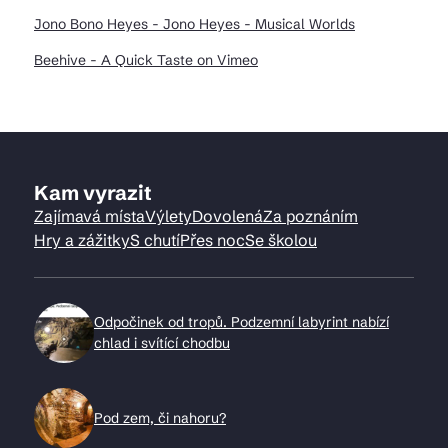
Jono Bono Heyes - Jono Heyes - Musical Worlds
Beehive - A Quick Taste on Vimeo
Kam vyrazit
Zajímavá místa
Výlety
Dovolená
Za poznáním
Hry a zážitky
S chutí
Přes noc
Se školou
Odpočinek od tropů. Podzemní labyrint nabízí
chlad i svítící chodbu
Pod zem, či nahoru?