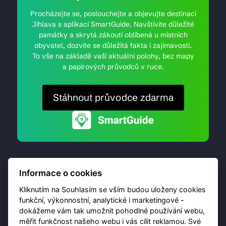
Procházejte se, poslouchejte a objevujte destinaci
Jihlava s aplikací SmartGuide. Navštívíte důležité
památky a skrytá zákoutí oblíbená u místních
obyvatel, dozvíte se důležitá fakta i zajímavosti.
To vše na základě vaší aktuální polohy, bez mapy
a papírových průvodců v ruce.
Stáhnout průvodce zdarma
Informace o cookies
Kliknutím na Souhlasím se vším budou uloženy cookies
funkční, výkonnostní, analytické i marketingové -
dokážeme vám tak umožnit pohodlné používání webu,
© 2026 Destinační portál provozuje
Brána Jihlavy
,
měřit funkčnost našeho webu i vás cílit reklamou. Své