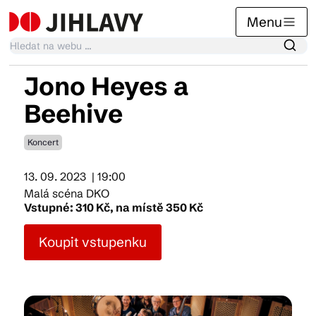
Menu
Jono Heyes a
Kalendář akcí
Beehive
Koncert
Tradiční akce
13. 09. 2023
| 19:00
Malá scéna DKO
Články
Vstupné: 310 Kč, na místě 350 Kč
Koupit vstupenku
Suvenýry
Praktické info