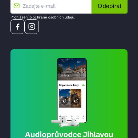
Odebírat
Prohlášení o
ochraně osobních údajů
.
Audioprůvodce Jihlavou