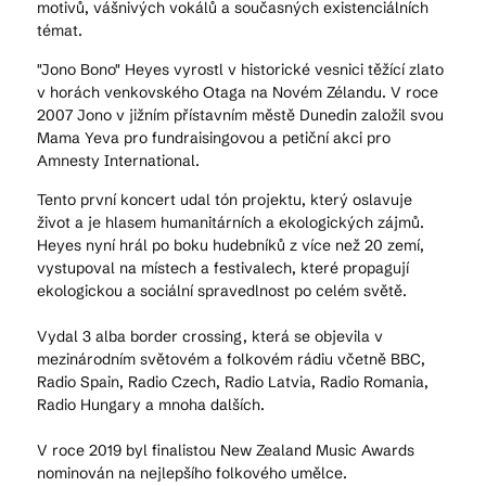
motivů, vášnivých vokálů a současných existenciálních
témat.
"Jono Bono" Heyes vyrostl v historické vesnici těžící zlato
v horách venkovského Otaga na Novém Zélandu. V roce
2007 Jono v jižním přístavním městě Dunedin založil svou
Mama Yeva pro fundraisingovou a petiční akci pro
Amnesty International.
Tento první koncert udal tón projektu, který oslavuje
život a je hlasem humanitárních a ekologických zájmů.
Heyes nyní hrál po boku hudebníků z více než 20 zemí,
vystupoval na místech a festivalech, které propagují
ekologickou a sociální spravedlnost po celém světě.
Vydal 3 alba border crossing, která se objevila v
mezinárodním světovém a folkovém rádiu včetně BBC,
Radio Spain, Radio Czech, Radio Latvia, Radio Romania,
Radio Hungary a mnoha dalších.
V roce 2019 byl finalistou New Zealand Music Awards
nominován na nejlepšího folkového umělce.