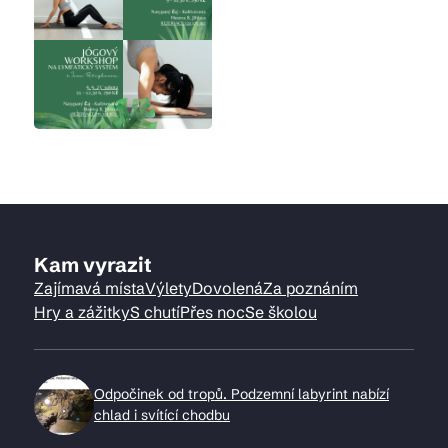
Kam vyrazit
Zajímavá místa
Výlety
Dovolená
Za poznáním
Hry a zážitky
S chutí
Přes noc
Se školou
Odpočinek od tropů. Podzemní labyrint nabízí
chlad i svítící chodbu