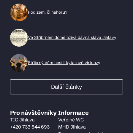
Pod zem, či nahoru?
Ve Stříbrném domě ožívá dávná sláva Jihlavy
Stříbrný dům hostil kytarové virtuozy
Další články
Pro návštěvníky
Informace
TIC Jihlava
Veřejné WC
+420 733 644 693
MHD Jihlava