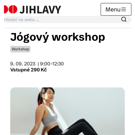
Menu
Jógový workshop
Kalendář akcí
Workshop
9. 09. 2023
| 9:00-12:30
Tradiční akce
Vstupné 290 Kč
Články
Suvenýry
Praktické info