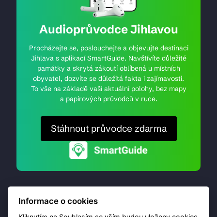
Audioprůvodce Jihlavou
Procházejte se, poslouchejte a objevujte destinaci
Jihlava s aplikací SmartGuide. Navštívíte důležité
památky a skrytá zákoutí oblíbená u místních
obyvatel, dozvíte se důležitá fakta i zajímavosti.
To vše na základě vaší aktuální polohy, bez mapy
a papírových průvodců v ruce.
Stáhnout průvodce zdarma
Informace o cookies
Kliknutím na Souhlasím se vším budou uloženy cookies