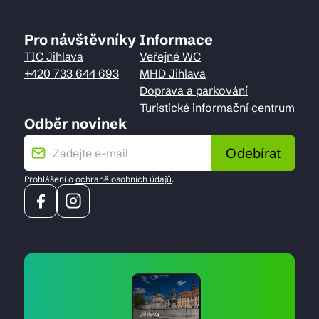
Pro návštěvníky
Informace
TIC Jihlava
Veřejné WC
+420 733 644 693
MHD Jihlava
Doprava a parkování
Turistické informační centrum
Odběr novinek
Odebírat
Prohlášení o
ochraně osobních údajů
.