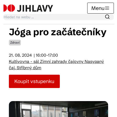
Menu
Jóga pro začátečníky
Kalendář akcí
Zdraví
21. 08. 2024
| 16:00-17:00
Tradiční akce
Kultivovna - sál Zimní zahrady čajovny Nasypaný
čaj, Stříbrný dům
Články
Koupit vstupenku
Suvenýry
Praktické info