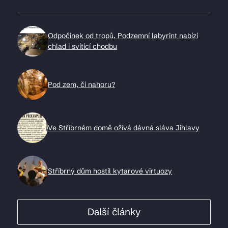
Odpočinek od tropů. Podzemní labyrint nabízí
chlad i svítící chodbu
Pod zem, či nahoru?
Ve Stříbrném domě ožívá dávná sláva Jihlavy
Stříbrný dům hostil kytarové virtuozy
Další články