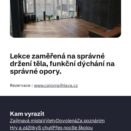
Kam vyrazit
CS
EN
DE
Lekce zaměřená na správné
držení těla, funkční dýchání na
správné opory.
© 2026 Brána Jihlavy
Rezervace :
www.cajovnajihlava.cz
Kam vyrazit
Zajímavá místa
Výlety
Dovolená
Za poznáním
Hry a zážitky
S chutí
Přes noc
Se školou