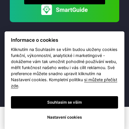
Informace o cookies
Kliknutím na Souhlasím se vším budou uloženy cookies
funkční, výkonnostní, analytické i marketingové -
dokážeme vám tak umožnit pohodlné používání webu,
© 2026 Destinační portál provozuje
Brána Jihlavy
,
měřit funkčnost našeho webu i vás cílit reklamou. Své
příspěvková organizace. Všechna práva vyhrazena.
preference můžete snadno upravit kliknutím na
Nastavení cookies. Kompletní politiku
si můžete přečíst
zde
.
Ochrana osobních údajů
Obchodní podmínky
Souhlasím se vším
Nastavení cookies