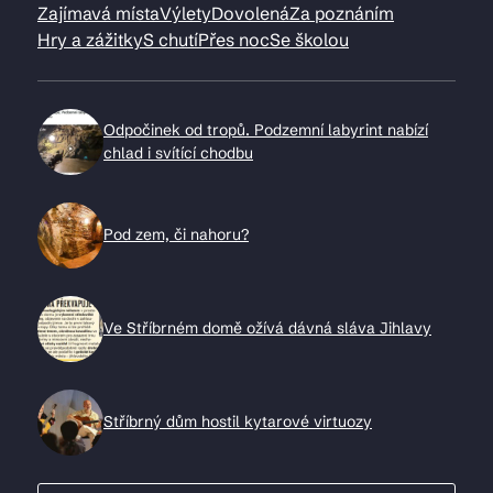
Zajímavá místa
Výlety
Dovolená
Za poznáním
Hry a zážitky
S chutí
Přes noc
Se školou
Odpočinek od tropů. Podzemní labyrint nabízí
chlad i svítící chodbu
Pod zem, či nahoru?
Ve Stříbrném domě ožívá dávná sláva Jihlavy
Stříbrný dům hostil kytarové virtuozy