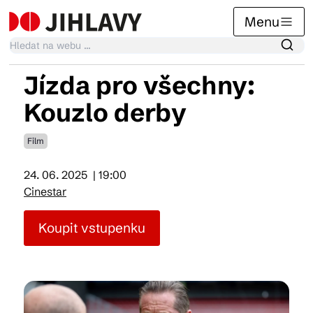
Menu
Jízda pro všechny:
Kalendář akcí
Kouzlo derby
Film
Tradiční akce
24. 06. 2025
| 19:00
Cinestar
Články
Koupit vstupenku
Suvenýry
Praktické info