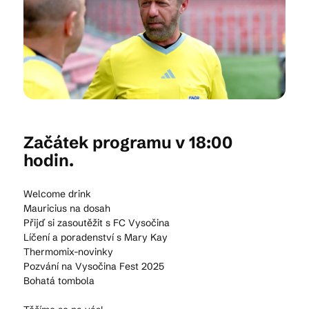
Kam vyrazit
CS
EN
DE
Začátek programu v 18:00
hodin.
© 2026 Brána Jihlavy
Welcome drink
Mauricius na dosah
Přijď si zasoutěžit s FC Vysočina
Líčení a poradenství s Mary Kay
Thermomix-novinky
Pozvání na Vysočina Fest 2025
Bohatá tombola