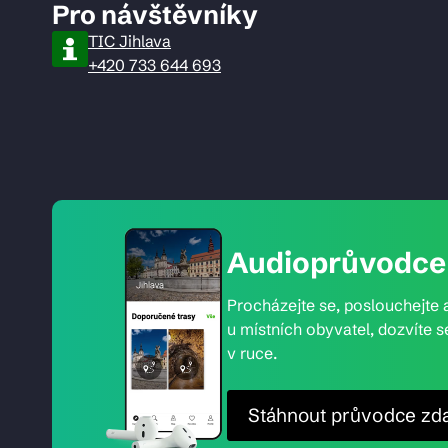
Pro návštěvníky
TIC Jihlava
+420 733 644 693
Audioprůvodce 
Procházejte se, poslouchejte a
u místních obyvatel, dozvíte s
v ruce.
Stáhnout průvodce zd