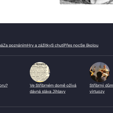
ná
Za poznáním
Hry a zážitky
S chutí
Přes noc
Se školou
oru?
Ve Stříbrném domě ožívá
Stříbrný dům
dávná sláva Jihlavy
virtuozy