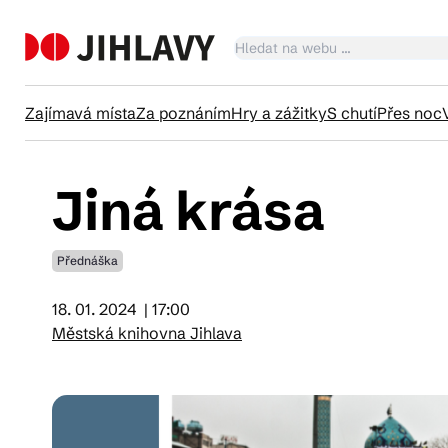
Zajímavá místa
Za poznáním
Hry a zážitky
S chutí
Přes noc
Jiná krása
Ka
Přednáška
Tr
18. 01. 2024
| 17:00
Městská knihovna Jihlava
Čl
Su