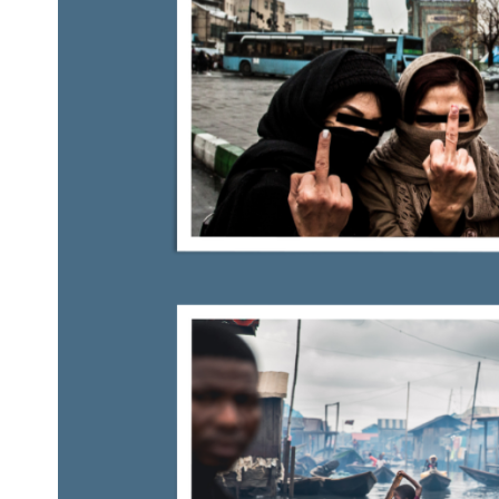
Pra
Ka