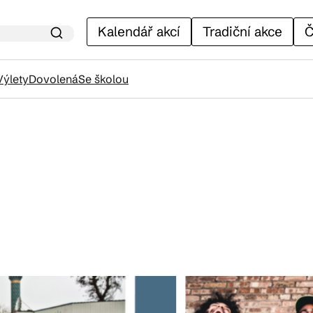
Kalendář akcí
Tradiční akce
Č
Výlety
Dovolená
Se školou
lendář akcí
adiční akce
ánky
venýry