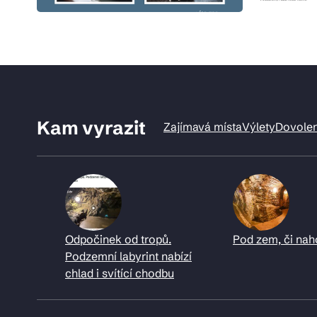
Kam vyrazit
Zajímavá místa
Výlety
Dovole
Odpočinek od tropů.
Pod zem, či nah
Podzemní labyrint nabízí
chlad i svítící chodbu