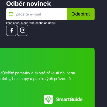
Odběr novinek
Odebírat
Prohlášení o
ochraně osobních údajů
.
e důležité památky a skrytá zákoutí oblíbená
ní polohy, bez mapy a papírových průvodců