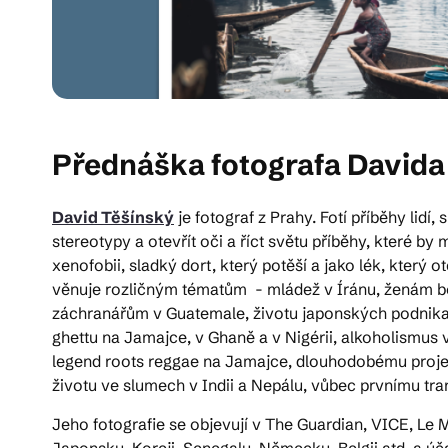
Přednáška fotografa Davida
David Těšínský
je fotograf z Prahy. Fotí příběhy lidí
stereotypy a otevřít oči a říct světu příběhy, které by
xenofobii, sladký dort, který potěší a jako lék, který 
věnuje rozličným tématům - mládež v Íránu, ženám b
záchranářům v Guatemale, životu japonských podnikate
ghettu na Jamajce, v Ghaně a v Nigérii, alkoholismus 
legend roots reggae na Jamajce, dlouhodobému projekt
životu ve slumech v Indii a Nepálu, vůbec prvnímu tr
Jeho fotografie se objevují v The Guardian, VICE, Le
Japonsku, Koreji, Senegalu, Německu, Belgii atd. a úča