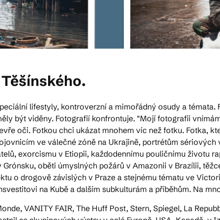
 Těšínského.
, speciální lifestyly, kontroverzní a mimořádný osudy a témata.
 měly být viděny. Fotografií konfrontuje. "Mojí fotografii vnímá
otevře oči. Fotkou chci ukázat mnohem víc než fotku. Fotka, kt
ojovnicím ve válečné zóně na Ukrajině, portrétům sériových
lů, exorcismu v Etiopii, každodennímu pouličnímu životu rap
v Grónsku, oběti úmyslných požárů v Amazonii v Brazílii, těžc
u o drogově závislých v Praze a stejnému tématu ve Victori
ansvestitovi na Kubě a dalším subkulturám a příběhům. Na mno
 Monde, VANITY FAIR, The Huff Post, Stern, Spiegel, La Repub
stnil se skupinových výstav v celé Evropě, USA, Kanadě, v Izr