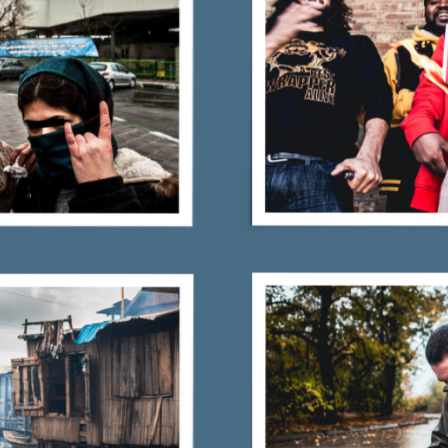
ktické info
m vyrazit
CS
EN
DE
© 2026 Brána Jihlavy