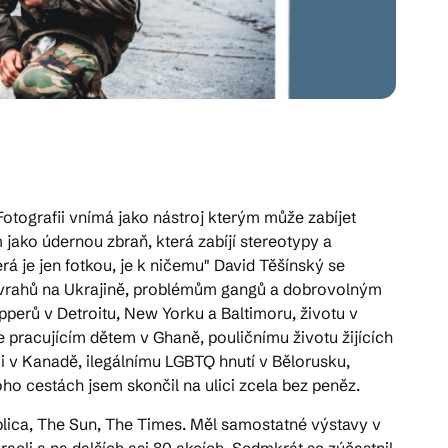
 Fotografii vnímá jako nástroj kterým může zabíjet
m jako údernou zbraň, která zabíjí stereotypy a
erá je jen fotkou, je k ničemu" David Těšínský se
 vrahů na Ukrajině, problémům gangů a dobrovolným
perů v Detroitu, New Yorku a Baltimoru, životu v
e pracujícím dětem v Ghaně, pouličnímu životu žijících
i v Kanadě, ilegálnímu LGBTQ hnutí v Bělorusku,
ho cestách jsem skončil na ulici zcela bez peněz.
blica, The Sun, The Times. Měl samostatné výstavy v
aeli a na dalších asi 80 akcích. Sedmkrát se zúčastnil