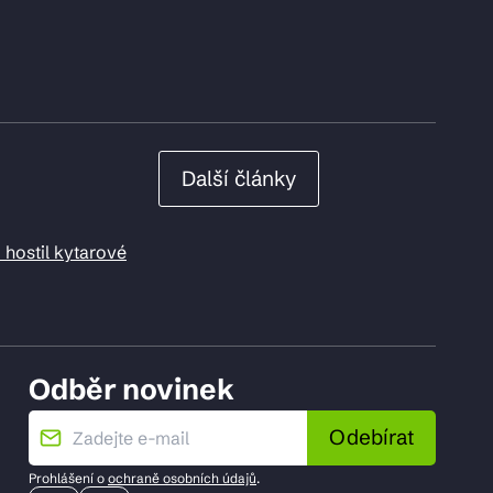
Další články
 hostil kytarové
Odběr novinek
Odebírat
Prohlášení o
ochraně osobních údajů
.