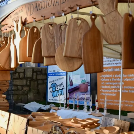
ktické info
m vyrazit
CS
EN
DE
© 2026 Brána Jihlavy