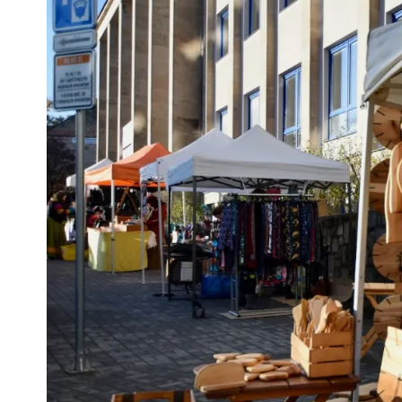
Pra
Ka