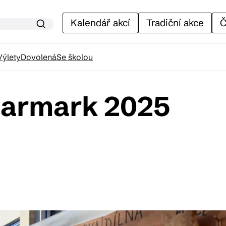
Kalendář akcí
Tradiční akce
Č
Výlety
Dovolená
Se školou
 jarmark 2025
lendář akcí
adiční akce
ánky
venýry