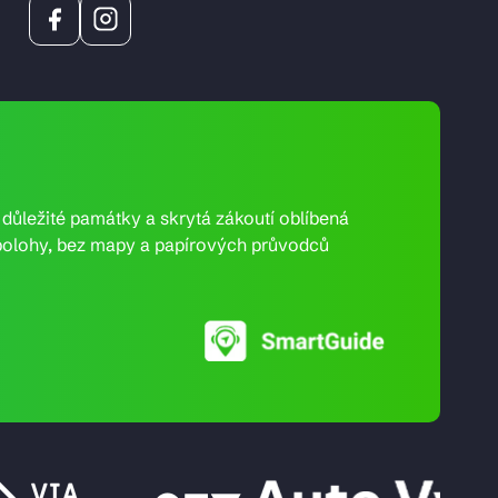
e důležité památky a skrytá zákoutí oblíbená
ní polohy, bez mapy a papírových průvodců