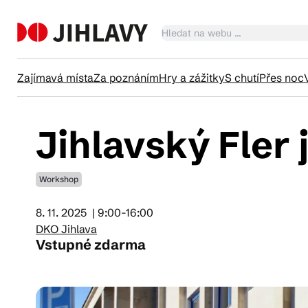
Zajímavá místa
Za poznáním
Hry a zážitky
S chutí
Přes noc
Jihlavský Fler
Ka
Workshop
Tr
8. 11. 2025
| 9:00-16:00
DKO Jihlava
Čl
Vstupné zdarma
Su