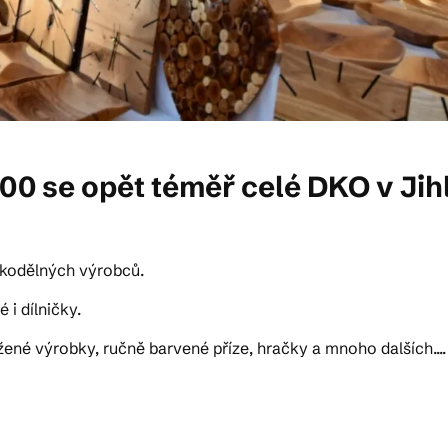
6:00 se opět téměř celé DKO v Ji
rukodělných výrobců.
 i dílničky.
žené výrobky, ručně barvené příze, hračky a mnoho dalších....