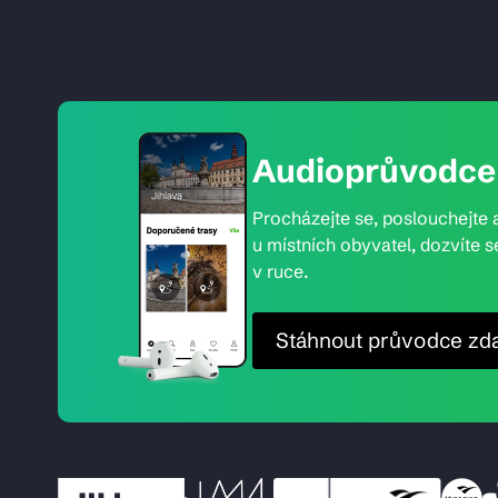
Audioprůvodce 
Procházejte se, poslouchejte a
u místních obyvatel, dozvíte s
v ruce.
Stáhnout průvodce zd