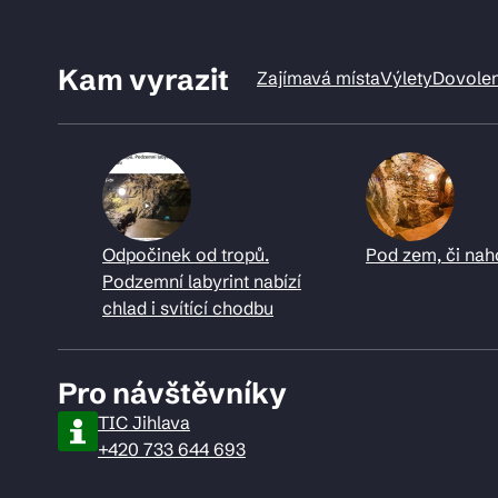
Kam vyrazit
Zajímavá místa
Výlety
Dovole
Odpočinek od tropů.
Pod zem, či nah
Podzemní labyrint nabízí
chlad i svítící chodbu
Pro návštěvníky
TIC Jihlava
+420 733 644 693