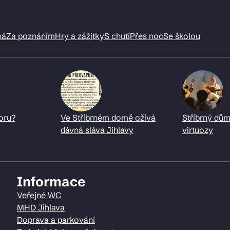
ná
Za poznáním
Hry a zážitky
S chutí
Přes noc
Se školou
oru?
Ve Stříbrném domě ožívá
Stříbrný dům
dávná sláva Jihlavy
virtuozy
Informace
Veřejné WC
MHD Jihlava
Doprava a parkování