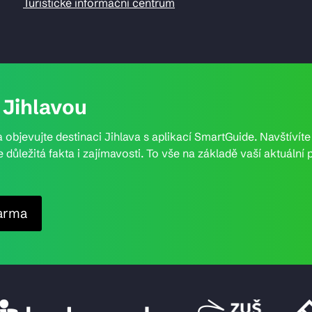
Turistické informační centrum
Jihlavou
 objevujte destinaci Jihlava s aplikací SmartGuide. Navštívít
e důležitá fakta i zajímavosti. To vše na základě vaší aktuál
arma