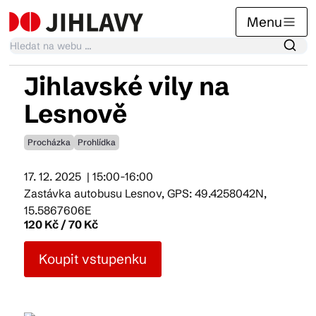
Menu
Jihlavské vily na
Kalendář akcí
Lesnově
Procházka
Prohlídka
Tradiční akce
17. 12. 2025
| 15:00-16:00
Zastávka autobusu Lesnov, GPS: 49.4258042N,
Články
15.5867606E
120 Kč / 70 Kč
Suvenýry
Koupit vstupenku
Praktické info