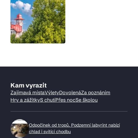
Kam vyrazit
Zajímavá místa
Výlety
Dovolená
Za poznáním
Hry a zážitky
S chutí
Přes noc
Se školou
Odpočinek od tropů. Podzemní labyrint nabízí
chlad i svítící chodbu