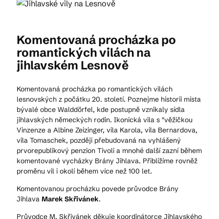
Kam vyrazit
Komentovaná procházka po
romantických vilách na
jihlavském Lesnově
CS
EN
DE
Komentovaná procházka po romantických vilách
lesnovských z počátku 20. století. Poznejme historii místa
bývalé obce Walddörfel, kde postupně vznikaly sídla
jihlavských německých rodin. Ikonická vila s "věžičkou
Vinzenze a Albine Zeizinger, vila Karola, vila Bernardova,
© 2026 Brána Jihlavy
vila Tomaschek, později přebudovaná na vyhlášený
prvorepublikový penzion Tivoli a mnohé další zazní během
komentované vycházky Brány Jihlava. Přiblížíme rovněž
proměnu vil i okolí během více než 100 let.
Komentovanou procházku povede průvodce Brány
Jihlava
Marek Skřivánek
.
Průvodce M. Skřivánek děkuje koordinátorce Jihlavského