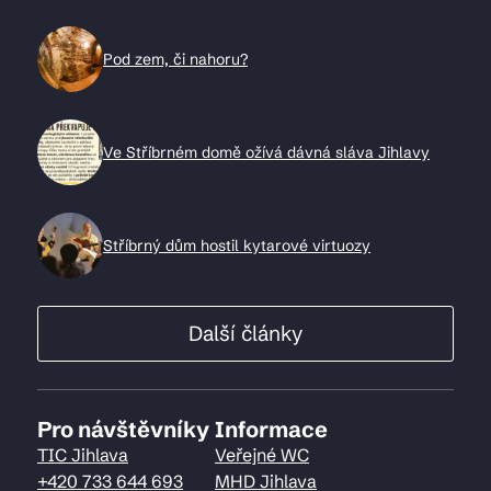
Pod zem, či nahoru?
Ve Stříbrném domě ožívá dávná sláva Jihlavy
Stříbrný dům hostil kytarové virtuozy
Další články
Pro návštěvníky
Informace
TIC Jihlava
Veřejné WC
+420 733 644 693
MHD Jihlava