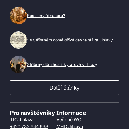
Pod zem, či nahoru?
Ve Stříbrném domě ožívá dávná sláva Jihlavy
Stříbrný dům hostil kytarové virtuozy
Další články
Pro návštěvníky
Informace
TIC Jihlava
Veřejné WC
+420 733 644 693
MHD Jihlava