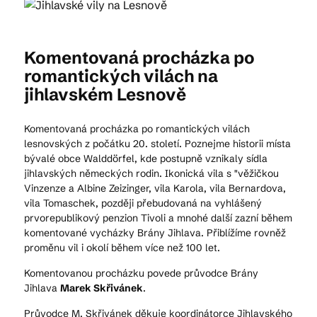
Kam vyrazit
Komentovaná procházka po
romantických vilách na
jihlavském Lesnově
CS
EN
DE
Komentovaná procházka po romantických vilách
lesnovských z počátku 20. století. Poznejme historii místa
bývalé obce Walddörfel, kde postupně vznikaly sídla
jihlavských německých rodin. Ikonická vila s "věžičkou
Vinzenze a Albine Zeizinger, vila Karola, vila Bernardova,
© 2026 Brána Jihlavy
vila Tomaschek, později přebudovaná na vyhlášený
prvorepublikový penzion Tivoli a mnohé další zazní během
komentované vycházky Brány Jihlava. Přiblížíme rovněž
proměnu vil i okolí během více než 100 let.
Komentovanou procházku povede průvodce Brány
Jihlava
Marek Skřivánek
.
Průvodce M. Skřivánek děkuje koordinátorce Jihlavského