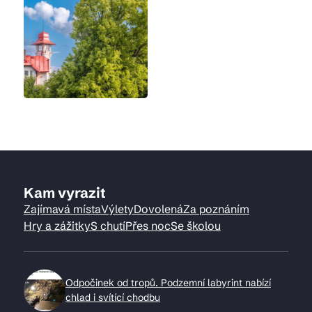
Kam vyrazit
Zajímavá místa
Výlety
Dovolená
Za poznáním
Hry a zážitky
S chutí
Přes noc
Se školou
Odpočinek od tropů. Podzemní labyrint nabízí
chlad i svítící chodbu