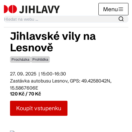
Menu
Jihlavské vily na
Kalendář akcí
Lesnově
Procházka
Prohlídka
Tradiční akce
27. 09. 2025
| 15:00-16:30
Zastávka autobusu Lesnov, GPS: 49.4258042N,
Články
15.5867606E
120 Kč / 70 Kč
Suvenýry
Koupit vstupenku
Praktické info