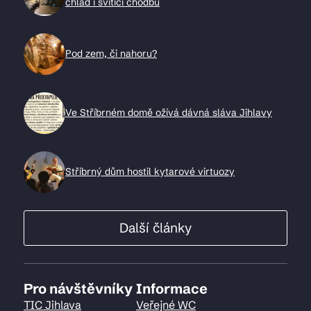
chlad i svítící chodbu
Pod zem, či nahoru?
Ve Stříbrném domě ožívá dávná sláva Jihlavy
Stříbrný dům hostil kytarové virtuozy
Další články
Pro návštěvníky
Informace
TIC Jihlava
Veřejné WC