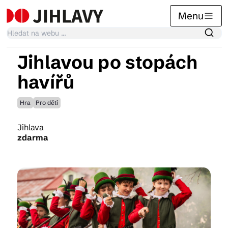
Menu
Jihlavou po stopách
Kalendář akcí
havířů
Hra
Pro děti
Tradiční akce
Jihlava
zdarma
Články
Suvenýry
Praktické info