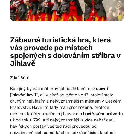
Kam vyrazit
Zábavná turistická hra, která
CS
EN
DE
vás provede po místech
spojených s dolováním stříbra v
Jihlavě
Zdař Bůh!
© 2026 Brána Jihlavy
Kdo jiný by vás měl provést po Jihlavě, než
slavní
jihlavští havíři
, díky nimž se město ve 13. století stalo
druhým největším a nejvýznamnějším městem v Českém
království. Havíři to tady mají prochozené, protože
městem kráčí v tradičním jihlavském
havířském průvodu
už od roku 1799, a ti nejvýznamnější z více než třiceti
havířských postav vás teď rádi provedou po
nejzajímavějších památkách a nejkrásnějších koutech