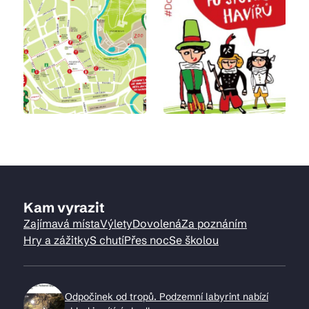
Kam vyrazit
Zajímavá místa
Výlety
Dovolená
Za poznáním
Hry a zážitky
S chutí
Přes noc
Se školou
Odpočinek od tropů. Podzemní labyrint nabízí