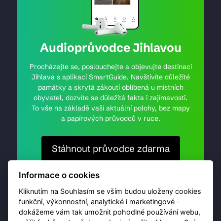
Audioprůvodce Jihlavou
Procházejte se, poslouchejte a objevujte destinaci
Jihlava s aplikací SmartGuide. Navštívíte důležité
památky a skrytá zákoutí oblíbená u místních
obyvatel, dozvíte se důležitá fakta i zajímavosti.
To vše na základě vaší aktuální polohy, bez mapy
a papírových průvodců v ruce.
Stáhnout průvodce zdarma
Informace o cookies
Kliknutím na Souhlasím se vším budou uloženy cookies
funkční, výkonnostní, analytické i marketingové -
dokážeme vám tak umožnit pohodlné používání webu,