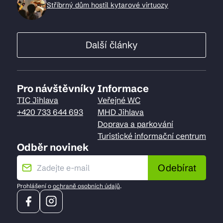
Stříbrný dům hostil kytarové virtuozy
Další články
Pro návštěvníky
Informace
TIC Jihlava
Veřejné WC
+420 733 644 693
MHD Jihlava
Doprava a parkování
Turistické informační centrum
Odběr novinek
Odebírat
Prohlášení o
ochraně osobních údajů
.