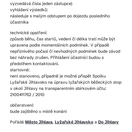
vyzvedává čísla jeden zástupce)
vyhlášení výsledků:
následuje s malým odstupem po dojezdu posledního
účastníka
technické opatření:
způsob běhu, čas startů, vedení či délka tratí může být
upravena podle momentálních podmínek. V případě
nepříznivého počasí či nevhodných podmínek bude závod
bez náhrady zrušen. Přihlášení účastníci budou s
předstihem kontaktováni.
startovné:
není stanoveno, případně je možné přispět Spolku
Lyžařské Jihlavsko na úpravu lyžařských běžeckých stop
v okolí Jihlavy na transparentním sbírkovém účtu:
2100411762 / 2010
občerstvení:
bude zajištěno v místě konání
Pořádá
Město Jihlava
,
Lyžařské Jihlavsko
a
Do Jihlavy