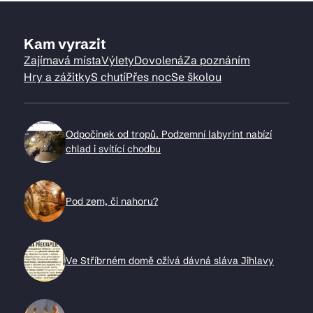
Kam vyrazit
Zajímavá místa
Výlety
Dovolená
Za poznáním
Hry a zážitky
S chutí
Přes noc
Se školou
Odpočinek od tropů. Podzemní labyrint nabízí
chlad i svítící chodbu
Pod zem, či nahoru?
Ve Stříbrném domě ožívá dávná sláva Jihlavy