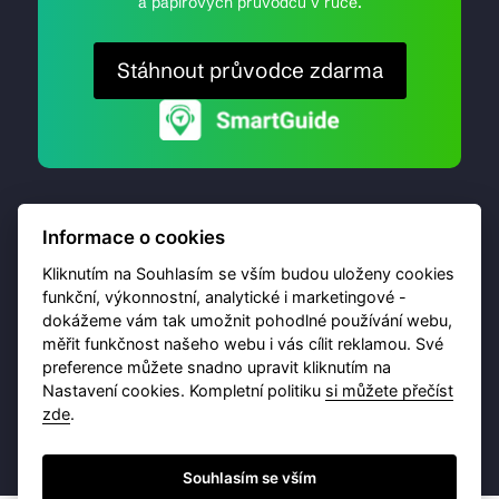
a papírových průvodců v ruce.
Stáhnout průvodce zdarma
Informace o cookies
Kliknutím na Souhlasím se vším budou uloženy cookies
funkční, výkonnostní, analytické i marketingové -
dokážeme vám tak umožnit pohodlné používání webu,
© 2026 Destinační portál provozuje
Brána Jihlavy
,
měřit funkčnost našeho webu i vás cílit reklamou. Své
příspěvková organizace. Všechna práva vyhrazena.
preference můžete snadno upravit kliknutím na
Nastavení cookies. Kompletní politiku
si můžete přečíst
zde
.
Ochrana osobních údajů
Obchodní podmínky
Souhlasím se vším