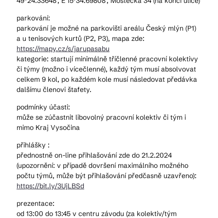
49°24.33648', E 15°34.69808', Mostecká 34 (na konci ulice)
parkování:
parkování je možné na parkovišti areálu Český mlýn (P1)
a u tenisových kurtů (P2, P3), mapa zde:
https://mapy.cz/s/jarupasabu
kategorie: startují minimálně tříčlenné pracovní kolektivy
či týmy (možno i vícečlenné), každý tým musí absolvovat
celkem 9 kol, po každém kole musí následovat předávka
dalšímu členovi štafety.
podmínky účasti:
může se zúčastnit libovolný pracovní kolektiv či tým i
mimo Kraj Vysočina
přihlášky :
přednostně on-line přihlašování zde do 21.2.2024
(upozornění: v případě dovršení maximálního možného
počtu týmů, může být přihlašování předčasně uzavřeno):
https://bit.ly/3UjLBSd
prezentace:
od 13:00 do 13:45 v centru závodu (za kolektiv/tým