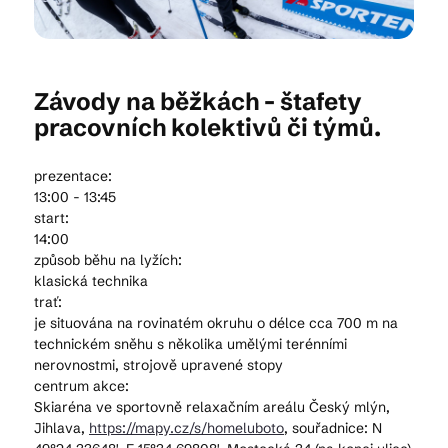
Kam vyrazit
Závody na běžkách - štafety
pracovních kolektivů či týmů.
CS
EN
DE
prezentace:
13:00 - 13:45
start:
14:00
způsob běhu na lyžích:
© 2026 Brána Jihlavy
klasická technika
trať:
je situována na rovinatém okruhu o délce cca 700 m na
technickém sněhu s několika umělými terénními
nerovnostmi, strojově upravené stopy
centrum akce:
Skiaréna ve sportovně relaxačním areálu Český mlýn,
Jihlava,
https://mapy.cz/s/homeluboto
, souřadnice: N