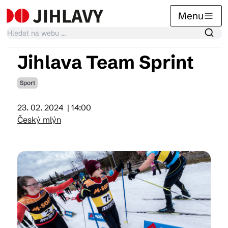
Menu
Jihlava Team Sprint
Kalendář akcí
Sport
23. 02. 2024
| 14:00
Tradiční akce
Český mlýn
Články
Suvenýry
Praktické info