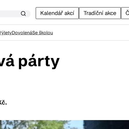
Kalendář akcí
Tradiční akce
Č
Výlety
Dovolená
Se školou
vá párty
lendář akcí
adiční akce
ánky
Kč.
venýry