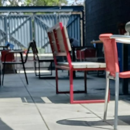
ktické info
m vyrazit
CS
EN
DE
© 2026 Brána Jihlavy