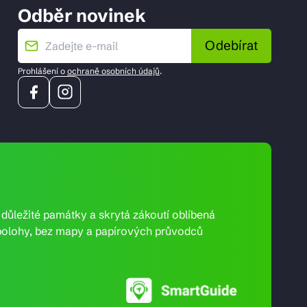
Odběr novinek
Odebírat
Prohlášení o
ochraně osobních údajů
.
e důležité památky a skrytá zákoutí oblíbená
ní polohy, bez mapy a papírových průvodců