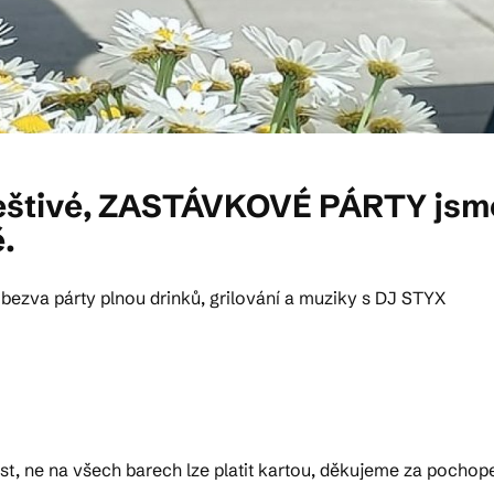
deštivé, ZASTÁVKOVÉ PÁRTY jsme 
.
 bezva párty plnou drinků, grilování a muziky s DJ STYX
st, ne na všech barech lze platit kartou, děkujeme za pochop