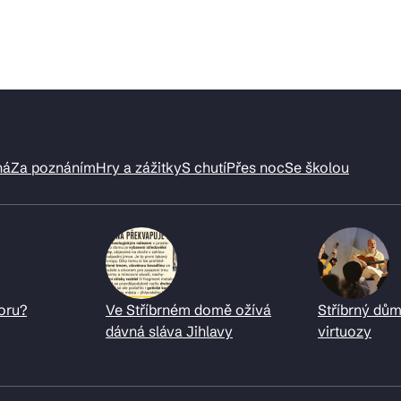
ná
Za poznáním
Hry a zážitky
S chutí
Přes noc
Se školou
oru?
Ve Stříbrném domě ožívá
Stříbrný dům
dávná sláva Jihlavy
virtuozy