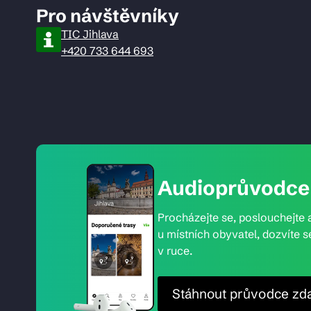
Pro návštěvníky
TIC Jihlava
+420 733 644 693
Audioprůvodce 
Procházejte se, poslouchejte a
u místních obyvatel, dozvíte s
v ruce.
Stáhnout průvodce zd