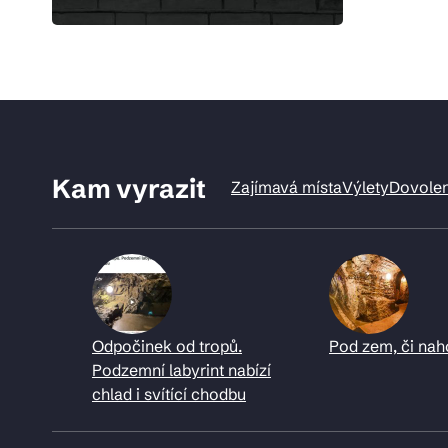
Kam vyrazit
Zajímavá místa
Výlety
Dovole
Odpočinek od tropů.
Pod zem, či nah
Podzemní labyrint nabízí
chlad i svítící chodbu