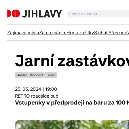
Zajímavá místa
Za poznáním
Hry a zážitky
S chutí
Přes noc
Jarní zastávko
Ka
Gastro
Koncert
Tanec
Tr
25. 05. 2024
| 19:00
RETRO roadside pub
Čl
Vstupenky v předprodeji na baru za 100 
Su