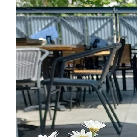
Pra
Ka