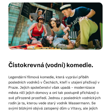
Kam vyrazit
CS
EN
DE
Čistokrevná (vodní) komedie.
© 2026 Brána Jihlavy
Legendární filmová komedie, která vypráví příběh
posledních vodníků v Čechách, kteří v utajení přežívají v
Praze. Jejich společenství však upadá – modernizace
města ničí jejich domovy a oni tak postupně přicházejí o
své přirozené prostředí. Jednou z posledních vodnických
rodin je ta, kterou vede starý vodník Wassermann. Se
svými blízkými obývá zatopený dům u Vltavy, ale jejich