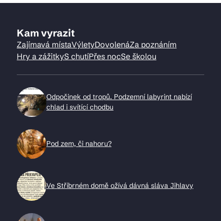
Kam vyrazit
Zajímavá místa
Výlety
Dovolená
Za poznáním
Hry a zážitky
S chutí
Přes noc
Se školou
Odpočinek od tropů. Podzemní labyrint nabízí
chlad i svítící chodbu
Pod zem, či nahoru?
Ve Stříbrném domě ožívá dávná sláva Jihlavy