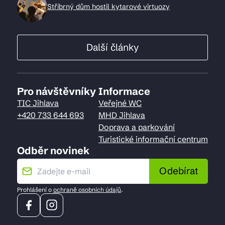
Stříbrný dům hostil kytarové virtuozy
Další články
Pro návštěvníky
Informace
TIC Jihlava
Veřejné WC
+420 733 644 693
MHD Jihlava
Doprava a parkování
Turistické informační centrum
Odběr novinek
Odebírat
Prohlášení o
ochraně osobních údajů
.