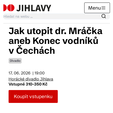
Menu
Jak utopit dr. Mráčka
Kalendář akcí
aneb Konec vodníků
v Čechách
Tradiční akce
Divadlo
Články
17. 06. 2026
| 19:00
Horácké divadlo Jihlava
Vstupné 310-350 Kč
Suvenýry
Koupit vstupenku
Praktické info