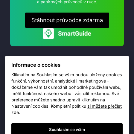
a papírových průvodců v ruce.
Stáhnout průvodce zdarma
Informace o cookies
Kliknutím na Souhlasím se vším budou uloženy cookies
funkční, výkonnostní, analytické i marketingové -
dokážeme vám tak umožnit pohodlné používání webu,
© 2026 Destinační portál provozuje
Brána Jihlavy
,
měřit funkčnost našeho webu i vás cílit reklamou. Své
příspěvková organizace. Všechna práva vyhrazena.
preference můžete snadno upravit kliknutím na
Nastavení cookies. Kompletní politiku
si můžete přečíst
zde
.
Ochrana osobních údajů
Obchodní podmínky
Souhlasím se vším