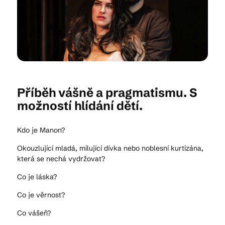
Kam vyrazit
CS
EN
DE
Příběh vášně a pragmatismu. S
možností hlídání dětí.
Kdo je Manon?
© 2026 Brána Jihlavy
Okouzlující mladá, milující dívka nebo noblesní kurtizána,
která se nechá vydržovat?
Co je láska?
Co je věrnost?
Co vášeň?