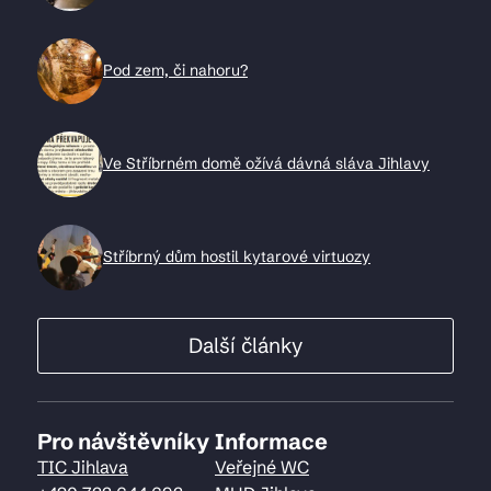
Pod zem, či nahoru?
Ve Stříbrném domě ožívá dávná sláva Jihlavy
Stříbrný dům hostil kytarové virtuozy
Další články
Pro návštěvníky
Informace
TIC Jihlava
Veřejné WC