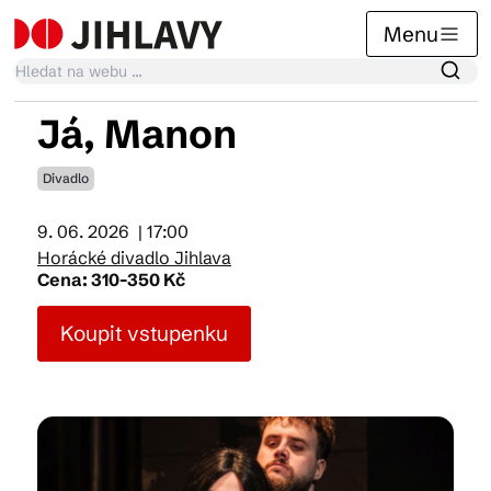
Menu
Já, Manon
Kalendář akcí
Divadlo
9. 06. 2026
| 17:00
Tradiční akce
Horácké divadlo Jihlava
Cena: 310-350 Kč
Články
Koupit vstupenku
Suvenýry
Praktické info