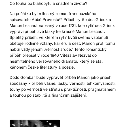
Co touha po blahobytu a snadném životě?
Na počátku byl milostný román francouzského
spisovatele Abbé Prévosta** Příběh rytíře des Grieux a
Manon Lescaut napsaný v roce 1731, kde rytíř des Grieux
vypráví příběh své lásky ke krásné Manon Lescaut.
Spletitý příběh, ve kterém rytíř kvůli svému vzplanutí
obětuje rodinné vztahy, kariéru a čest. Manon proti tomu
nabízí vždy jenom „věrnost srdce.“ Tento romantický
příběh přepsal v roce 1940 Vítězslav Nezval do
nesmrtelného veršovaného dramatu, který se stal
kánonem české literatury a poezie.
Dodo Gombár bude vyprávět příběh Manon jako příběh
současný - příběh vášně, lásky, věrnosti, lehkomyslnosti,
touhy po věrnosti ve střetu s praktičností, pragmatismem
a touhou po stabilitě a finančním zajištění.