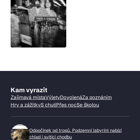
Kam vyrazit
Zajímavá místa
Výlety
Dovolená
Za poznáním
Hry a zážitky
S chutí
Přes noc
Se školou
Odpočinek od tropů. Podzemní labyrint nabízí
chlad i svítící chodbu