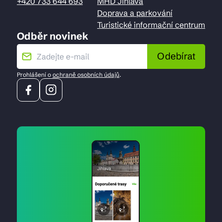
+420 733 644 693
MHD Jihlava
Doprava a parkování
Turistické informační centrum
Odběr novinek
Odebírat
Prohlášení o
ochraně osobních údajů
.