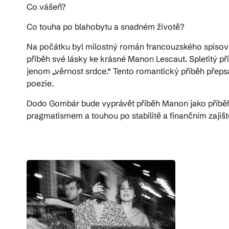
Co vášeň?
Co touha po blahobytu a snadném životě?
Na počátku byl milostný román francouzského spisovat
příběh své lásky ke krásné Manon Lescaut. Spletitý pří
jenom „věrnost srdce.“ Tento romantický příběh přeps
poezie.
Dodo Gombár bude vyprávět příběh Manon jako příběh so
pragmatismem a touhou po stabilitě a finančním zajišt