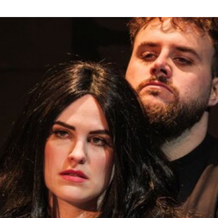
ktické info
m vyrazit
CS
EN
DE
© 2026 Brána Jihlavy