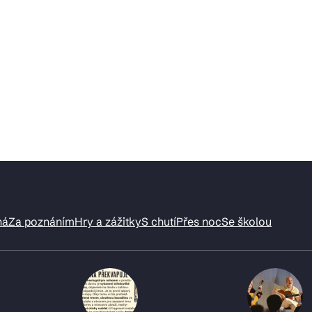
ná
Za poznáním
Hry a zážitky
S chutí
Přes noc
Se školou