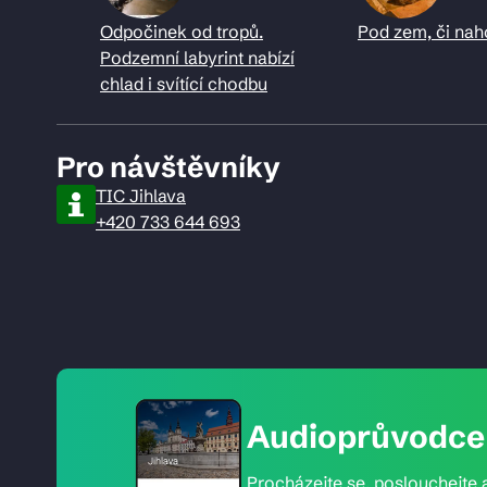
Odpočinek od tropů.
Pod zem, či nah
Podzemní labyrint nabízí
chlad i svítící chodbu
Pro návštěvníky
TIC Jihlava
+420 733 644 693
Audioprůvodce 
Procházejte se, poslouchejte a