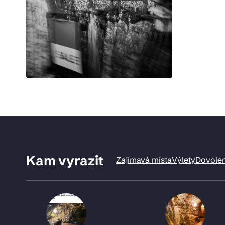
Kam vyrazit
Zajímavá místa
Výlety
Dovole