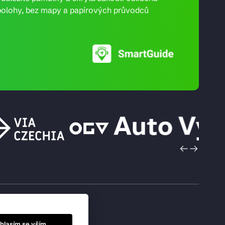
ní polohy, bez mapy a papírových průvodců
hlasím se vším