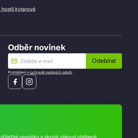
 hostil kytarové
Odběr novinek
Odebírat
Prohlášení o
ochraně osobních údajů
.
e důležité památky a skrytá zákoutí oblíbená