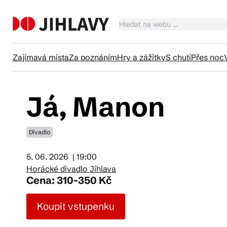
Zajímavá místa
Za poznáním
Hry a zážitky
S chutí
Přes noc
Já, Manon
Ka
Divadlo
Tr
5. 06. 2026
| 19:00
Horácké divadlo Jihlava
Čl
Cena: 310-350 Kč
Koupit vstupenku
Su