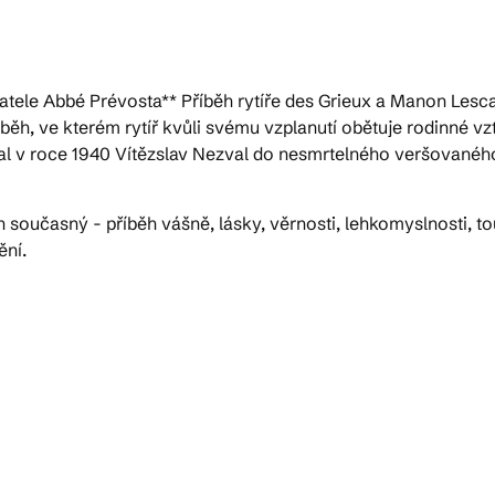
ele Abbé Prévosta** Příběh rytíře des Grieux a Manon Lescau
běh, ve kterém rytíř kvůli svému vzplanutí obětuje rodinné vz
al v roce 1940 Vítězslav Nezval do nesmrtelného veršovaného
učasný - příběh vášně, lásky, věrnosti, lehkomyslnosti, touh
ění.