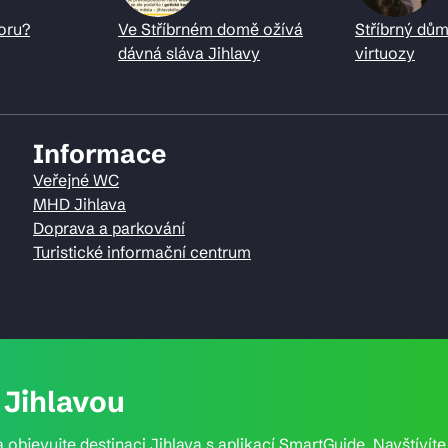
oru?
Ve Stříbrném domě ožívá
Stříbrný dům
dávná sláva Jihlavy
virtuozy
Informace
Veřejné WC
MHD Jihlava
Doprava a parkování
Turistické informační centrum
Jihlavou
 objevujte destinaci Jihlava s aplikací SmartGuide. Navštívít