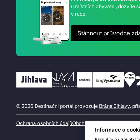
u místních obyvatel, dozvíte s
v ruce.
Stáhnout průvodce zd
© 2026 Destinační portál provozuje
Brána Jihlavy
, př
Ochrana osobních údajů
Obchodní podmínky
Informace o cook
Kliknutím na Souhlasí