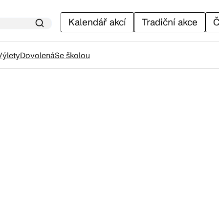
Kalendář akcí
Tradiční akce
Č
Výlety
Dovolená
Se školou
lendář akcí
adiční akce
ánky
venýry