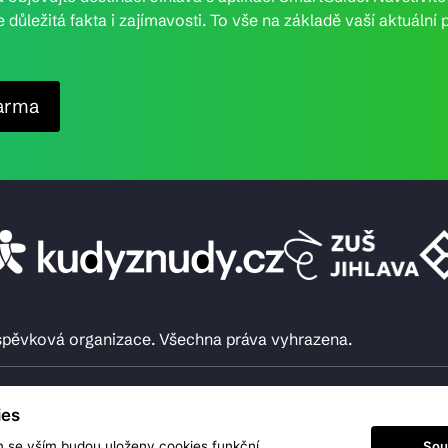
e důležitá fakta i zajímavosti. To vše na základě vaší aktuál
arma
íspěvková organizace. Všechna práva vyhrazena.
ies
Sou
m se vším budou uloženy cookies funkční,