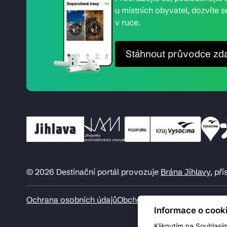
u místních obyvatel, dozvíte s
v ruce.
Stáhnout průvodce zd
© 2026 Destinační portál provozuje
Brána Jihlavy
, př
Ochrana osobních údajů
Obchodní podmínky
Informace o cook
Kliknutím na Souhlasí