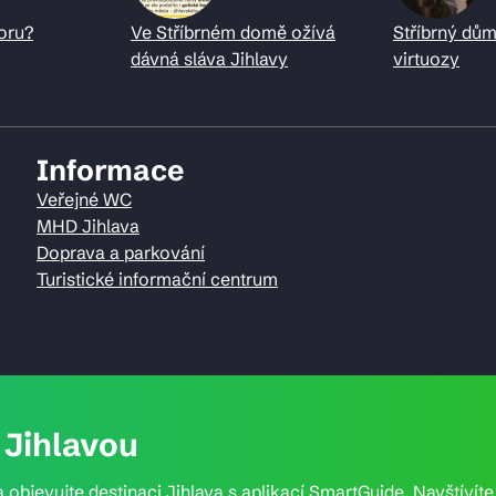
oru?
Ve Stříbrném domě ožívá
Stříbrný dům
dávná sláva Jihlavy
virtuozy
Informace
Veřejné WC
MHD Jihlava
Doprava a parkování
Turistické informační centrum
Jihlavou
 objevujte destinaci Jihlava s aplikací SmartGuide. Navštívít