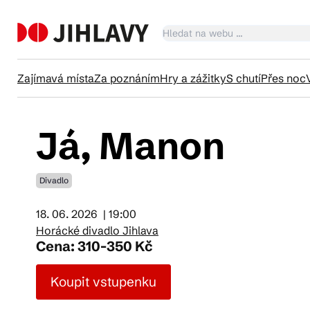
Zajímavá místa
Za poznáním
Hry a zážitky
S chutí
Přes noc
Já, Manon
Ka
Divadlo
Tr
18. 06. 2026
| 19:00
Horácké divadlo Jihlava
Čl
Cena: 310-350 Kč
Koupit vstupenku
Su