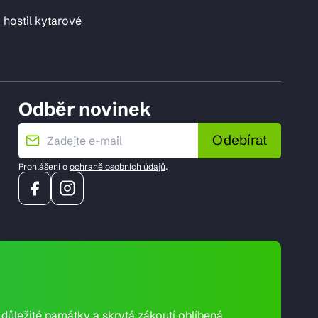
 hostil kytarové
Odběr novinek
Odebírat
Prohlášení o
ochraně osobních údajů
.
e důležité památky a skrytá zákoutí oblíbená