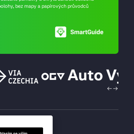
ní polohy, bez mapy a papírových průvodců
hlasím se vším