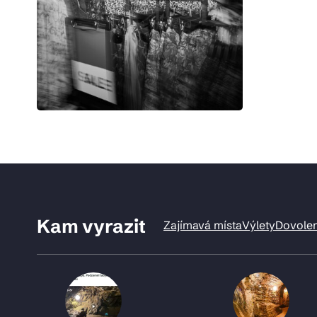
Kam vyrazit
Zajímavá místa
Výlety
Dovole