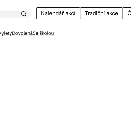
Kalendář akcí
Tradiční akce
Č
Výlety
Dovolená
Se školou
lendář akcí
adiční akce
ánky
venýry