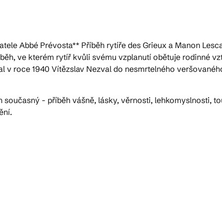
ele Abbé Prévosta** Příběh rytíře des Grieux a Manon Lescau
běh, ve kterém rytíř kvůli svému vzplanutí obětuje rodinné vz
al v roce 1940 Vítězslav Nezval do nesmrtelného veršovaného
učasný - příběh vášně, lásky, věrnosti, lehkomyslnosti, touh
ění.