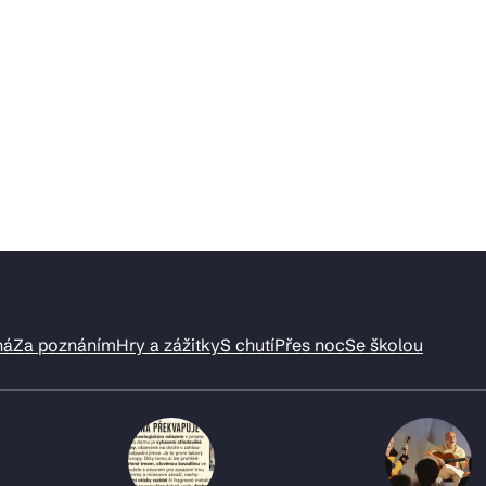
ná
Za poznáním
Hry a zážitky
S chutí
Přes noc
Se školou