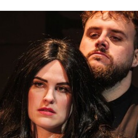
ktické info
m vyrazit
CS
EN
DE
© 2026 Brána Jihlavy