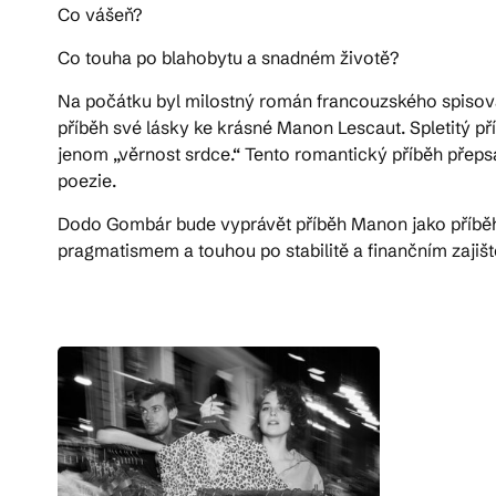
Co vášeň?
Co touha po blahobytu a snadném životě?
Na počátku byl milostný román francouzského spisovat
příběh své lásky ke krásné Manon Lescaut. Spletitý pří
jenom „věrnost srdce.“ Tento romantický příběh přeps
poezie.
Dodo Gombár bude vyprávět příběh Manon jako příběh so
pragmatismem a touhou po stabilitě a finančním zajišt