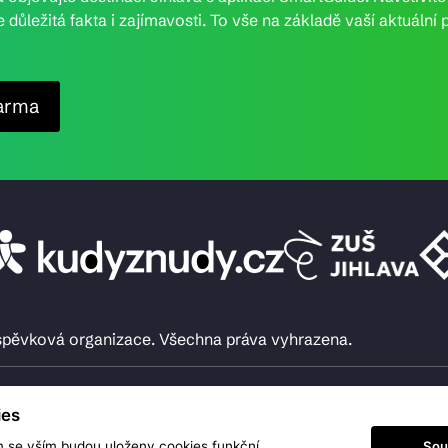
e důležitá fakta i zajímavosti. To vše na základě vaší aktuál
arma
íspěvková organizace. Všechna práva vyhrazena.
ies
Sou
m se vším budou uloženy cookies funkční,