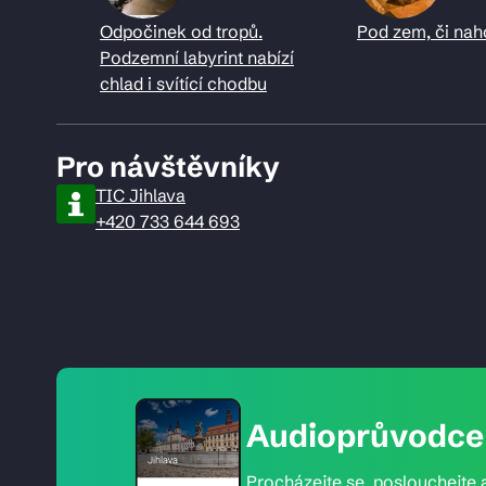
Odpočinek od tropů.
Pod zem, či nah
Podzemní labyrint nabízí
chlad i svítící chodbu
Pro návštěvníky
TIC Jihlava
+420 733 644 693
Audioprůvodce 
Procházejte se, poslouchejte a