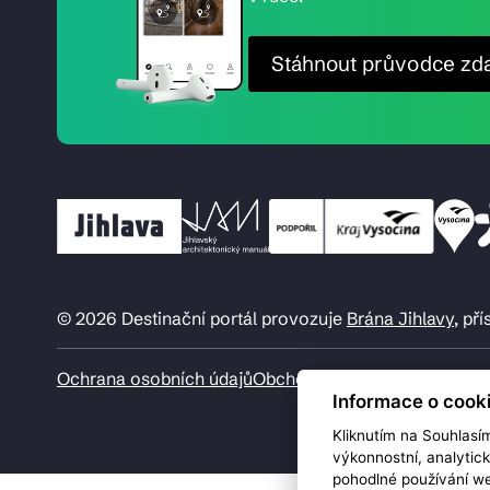
Stáhnout průvodce zd
© 2026 Destinační portál provozuje
Brána Jihlavy
, př
Ochrana osobních údajů
Obchodní podmínky
Informace o cook
Kliknutím na Souhlasí
výkonnostní, analytic
pohodlné používání we