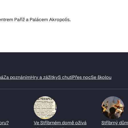
ntrem Paříž a Palácem Akropolis.
ná
Za poznáním
Hry a zážitky
S chutí
Přes noc
Se školou
oru?
Ve Stříbrném domě ožívá
Stříbrný dům