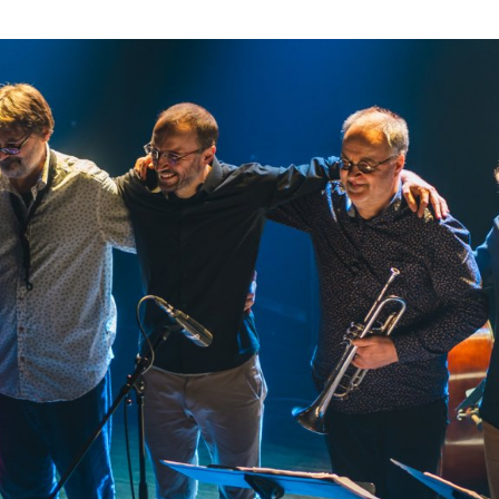
ktické info
m vyrazit
CS
EN
DE
© 2026 Brána Jihlavy