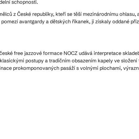
delní schopnosti.
lců z České republiky, kteří se těší mezinárodnímu ohlasu, a t
na pomezí avantgardy a dětských říkanek, jí získaly oddané pří
-české free jazzové formace NOCZ udává interpretace skladeb
lasickými postupy a tradičním obsazením kapely ve složení tr
inace prokomponovaných pasáží s volnými plochami, výrazn