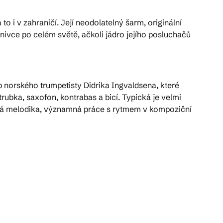
o i v zahraničí. Její neodolatelný šarm, originální
znivce po celém světě, ačkoli jádro jejího posluchačů
 norského trumpetisty Didrika Ingvaldsena, které
ubka, saxofon, kontrabas a bicí. Typická je velmi
á melodika, významná práce s rytmem v kompoziční