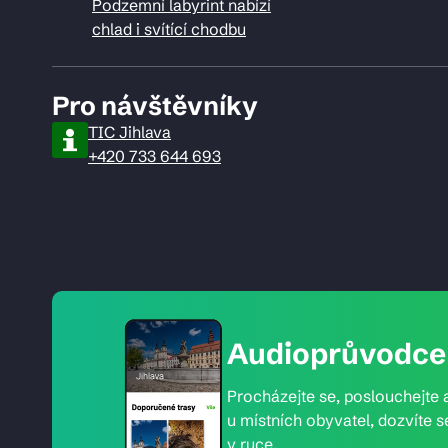
Podzemní labyrint nabízí
chlad i svítící chodbu
Pro návštěvníky
TIC Jihlava
+420 733 644 693
Audioprůvodce 
Procházejte se, poslouchejte a
u místních obyvatel, dozvíte s
v ruce.