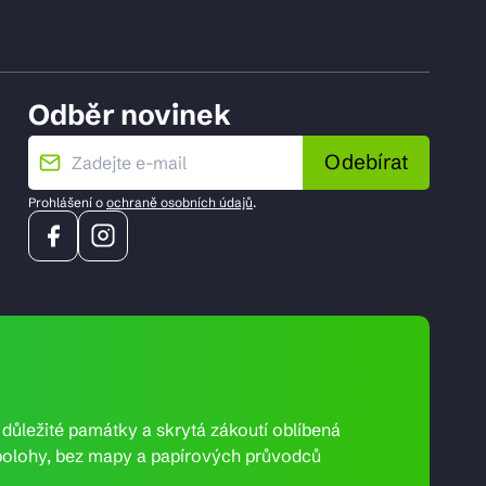
Odběr novinek
Odebírat
Prohlášení o
ochraně osobních údajů
.
e důležité památky a skrytá zákoutí oblíbená
ní polohy, bez mapy a papírových průvodců