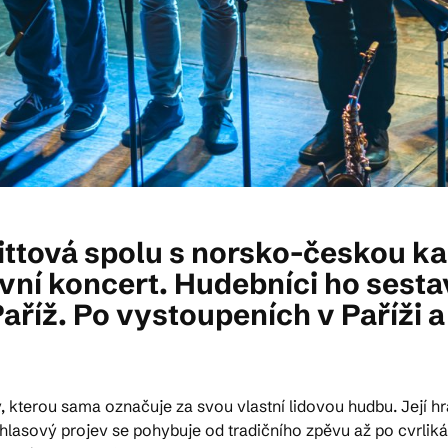
Bittová spolu s norsko-českou k
vní koncert. Hudebníci ho sesta
říž. Po vystoupeních v Paříži a 
 kterou sama označuje za svou vlastní lidovou hudbu. Její hr
 hlasový projev se pohybuje od tradičního zpěvu až po cvrliká