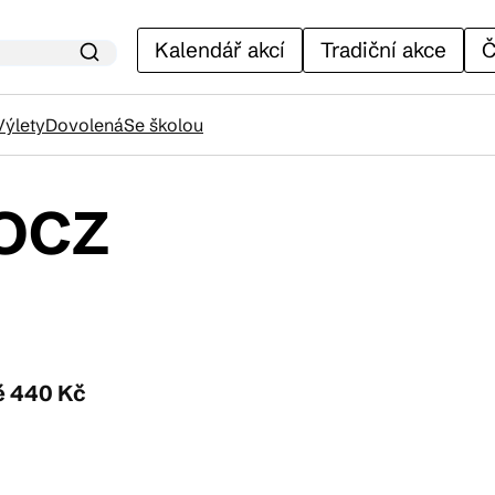
Kalendář akcí
Tradiční akce
Č
Výlety
Dovolená
Se školou
NOCZ
lendář akcí
adiční akce
ánky
ě 440 Kč
venýry