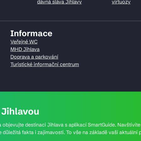
dávná sláva Jihlavy
virtuozy
Informace
Veřejné WC
MHD Jihlava
Doprava a parkování
Turistické informační centrum
Jihlavou
 objevujte destinaci Jihlava s aplikací SmartGuide. Navštívít
e důležitá fakta i zajímavosti. To vše na základě vaší aktuál