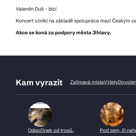
Valentin Duit - bicí
Koncert vznikl na základě spolupráce mezi Českým ce
Akce se koná za podpory města Jihlavy.
Kam vyrazit
Zajímavá místa
Výlety
Dovole
Odpočinek od tropů.
Pod zem, či nah