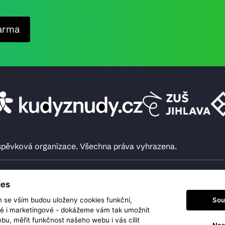
arma
íspěvková organizace. Všechna práva vyhrazena.
ies
Sou
m se vším budou uloženy cookies funkční,
ké i marketingové - dokážeme vám tak umožnit
bu, měřit funkčnost našeho webu i vás cílit
Nas