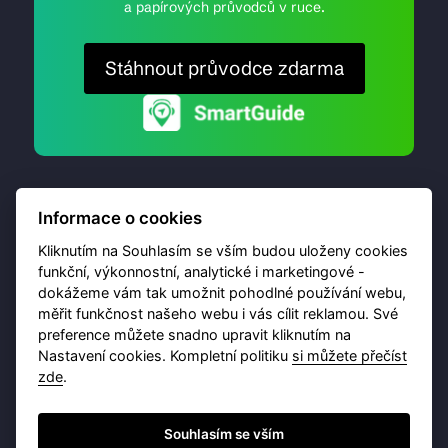
a papírových průvodců v ruce.
Stáhnout průvodce zdarma
Informace o cookies
Kliknutím na Souhlasím se vším budou uloženy cookies
funkční, výkonnostní, analytické i marketingové -
dokážeme vám tak umožnit pohodlné používání webu,
© 2026 Destinační portál provozuje
Brána Jihlavy
,
měřit funkčnost našeho webu i vás cílit reklamou. Své
příspěvková organizace. Všechna práva vyhrazena.
preference můžete snadno upravit kliknutím na
Nastavení cookies. Kompletní politiku
si můžete přečíst
zde
.
Ochrana osobních údajů
Obchodní podmínky
Souhlasím se vším