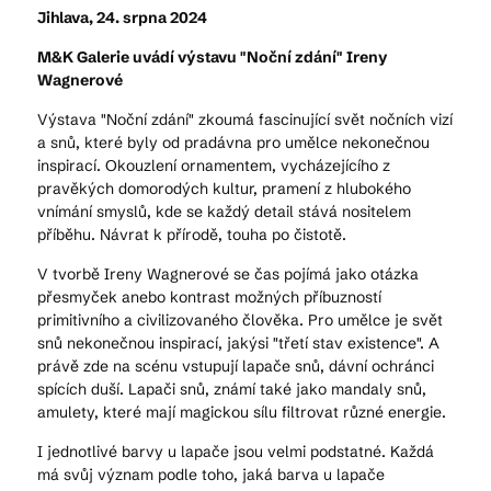
Jihlava, 24. srpna 2024
M&K Galerie uvádí výstavu "Noční zdání" Ireny
Wagnerové
Výstava "Noční zdání" zkoumá fascinující svět nočních vizí
a snů, které byly od pradávna pro umělce nekonečnou
inspirací. Okouzlení ornamentem, vycházejícího z
pravěkých domorodých kultur, pramení z hlubokého
vnímání smyslů, kde se každý detail stává nositelem
příběhu. Návrat k přírodě, touha po čistotě.
V tvorbě Ireny Wagnerové se čas pojímá jako otázka
přesmyček anebo kontrast možných příbuzností
primitivního a civilizovaného člověka. Pro umělce je svět
snů nekonečnou inspirací, jakýsi "třetí stav existence". A
právě zde na scénu vstupují lapače snů, dávní ochránci
spících duší. Lapači snů, známí také jako mandaly snů,
amulety, které mají magickou sílu filtrovat různé energie.
I jednotlivé barvy u lapače jsou velmi podstatné. Každá
má svůj význam podle toho, jaká barva u lapače