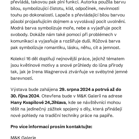
převládá, takovou pak plní funkci. Autorka použila barvu
bílou, symbolizující čistotu, klid, odpočinek, nevinnosti
touhu po dokonalosti. Lapače s převládající bílou barvou
působí projasňujícím dojmem a vyvolávají pocit uvolnění.
Modrá barva symbolizuje moře, nebe a vyjadřuje pocit
svobody. Dokáže nám také pomoci při problémech v
komunikaci a vyjasňuje a rozšiřuje duši. Růžová barva
pak symbolizuje romantiku, lásku, něhu, cit a jemnost.
Kolekci 16 děl doplňují nejnovější práce, jejichž tématem
jsou květinové motivy a snové průhledy do lůna přírody
tak, jak je Irena Wagnerová ztvárňuje ve svébytné jemné
barevnosti.
Výstava bude zahájena
29. srpna 2024 a potrvá až do
30. října 2024
. Otevřena bude v M&K Galerii na adrese
Hany Kvapilové 24,Jihlava
, kde se návštěvníci mohou
těšit na jedinečný zážitek spojený s díly, která přinášejí
nové pohledy na tradiční techniky práce na papíře.
Pro více informací prosím kontaktujte:
M&K Galerie