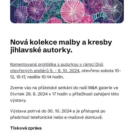
Kam vyrazit
Nová kolekce malby a kresby
CS
EN
DE
jihlavské autorky.
Komentovaná prohlídka s autorkou v rámci Dnů
otevřených ateliérů 5. – 6. 10. 2024
, otevřeno sobota 10–
12, 15–17, neděle 10–14 hodin.
© 2026 Brána Jihlavy
Zveme vás na přátelské setkání do naší M&K galerie ve
čtvrtek 29. 8. 2024 v 17 hodin u příležitosti zahájení této
výstavy.
Výstava potrvá do 30. 10. 2024 a je přístupná po
předchozí telefonické nebo e-mailové domluvě.
Tisková zpráva