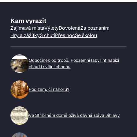
Kam vyrazit
Zajímavá místa
Výlety
Dovolená
Za poznáním
Hry a zážitky
S chutí
Přes noc
Se školou
Odpočinek od tropů. Podzemní labyrint nabízí
chlad i svítící chodbu
Pod zem, či nahoru?
Ve Stříbrném domě ožívá dávná sláva Jihlavy