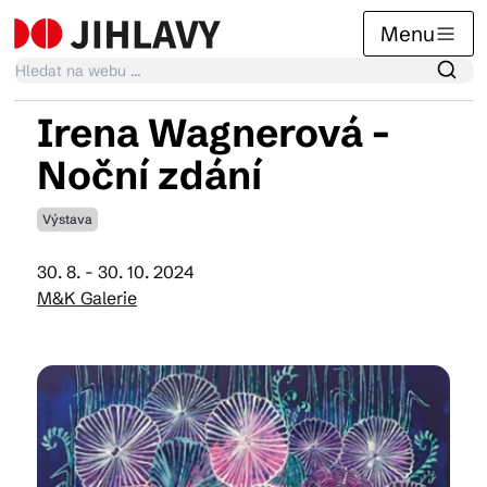
Menu
Irena Wagnerová -
Kalendář akcí
Noční zdání
Výstava
Tradiční akce
30. 8. - 30. 10. 2024
M&K Galerie
Články
Suvenýry
Praktické info