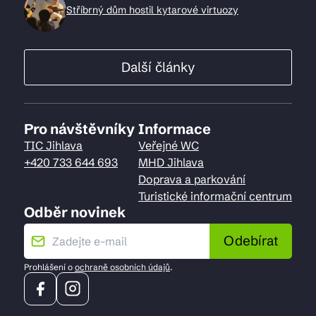
Stříbrný dům hostil kytarové virtuozy
Další články
Pro návštěvníky
Informace
TIC Jihlava
Veřejné WC
+420 733 644 693
MHD Jihlava
Doprava a parkování
Turistické informační centrum
Odběr novinek
Odebírat
Prohlášení o
ochraně osobních údajů
.