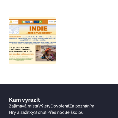
Kam vyrazit
Zajímavá místa
Výlety
Dovolená
Za poznáním
Hry a zážitky
S chutí
Přes noc
Se školou