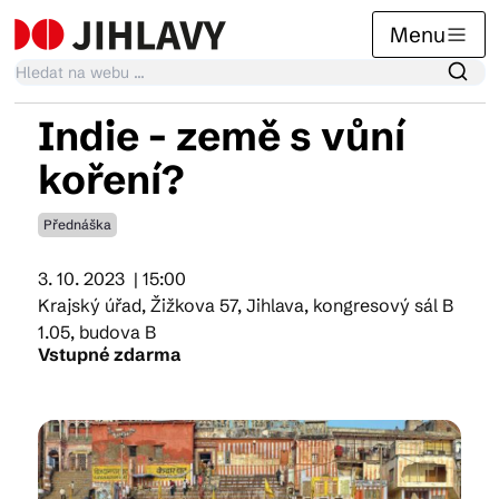
Menu
Indie - země s vůní
Kalendář akcí
koření?
Přednáška
Tradiční akce
3. 10. 2023
| 15:00
Krajský úřad, Žižkova 57, Jihlava, kongresový sál B
Články
1.05, budova B
Vstupné zdarma
Suvenýry
Praktické info