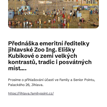
Kam vyrazit
CS
EN
DE
Přednáška emeritní ředitelky
jihlavské Zoo Ing. Elišky
Kubíkové o zemi velkých
kontrastů, tradic i posvátných
© 2026 Brána Jihlavy
míst….
Prosíme o přihlašování účasti ve Family a Senior Pointu,
Palackého 26, Jihlava.
https://jihlava.familypoint.cz/