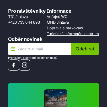
Pro návštěvníky
Informace
TIC Jihlava
Veřejné WC
+420 733 644 693
MHD Jihlava
Doprava a parkování
Turistické informační centrum
Odběr novinek
Odebírat
Prohlášení o
ochraně osobních údajů
.