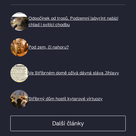
Odpočinek od tropů. Podzemní labyrint nabízí
chlad i svítící chodbu
Pod zem, či nahoru?
Ve Stříbrném domě ožívá dávná sláva Jihlavy
Stříbrný dům hostil kytarové virtuozy
Další články