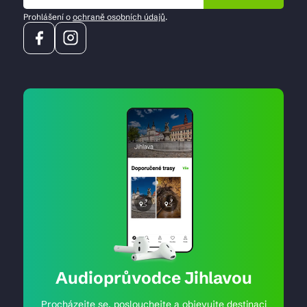
Prohlášení o
ochraně osobních údajů
.
Audioprůvodce Jihlavou
Procházejte se, poslouchejte a objevujte destinaci