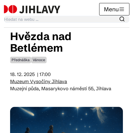
Menu
Hvězda nad
Kalendář akcí
Betlémem
Přednáška
Vánoce
Tradiční akce
18. 12. 2025
| 17:00
Muzeum Vysočiny Jihlava
Články
Muzejní půda, Masarykovo náměstí 55, Jihlava
Suvenýry
Praktické info