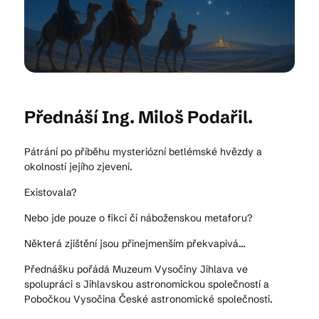
Kam vyrazit
CS
EN
DE
Přednáší Ing. Miloš Podařil.
Pátrání po příběhu mysteriózní betlémské hvězdy a
okolností jejího zjevení.
Existovala?
© 2026 Brána Jihlavy
Nebo jde pouze o fikci či náboženskou metaforu?
Některá zjištění jsou přinejmenším překvapivá...
Přednášku pořádá Muzeum Vysočiny Jihlava ve
spolupráci s Jihlavskou astronomickou společností a
Pobočkou Vysočina České astronomické společnosti.