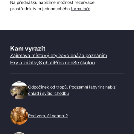
Na přednášku nabízíme možnost rezervace
prostřednictvím jednoduchého
formuláře
.
Kam vyrazit
Zajímavá místa
Výlety
Dovolená
Za poznáním
Hry a zážitky
S chutí
Přes noc
Se školou
Odpočinek od tropů. Podzemní labyrint nabízí
chlad i svítící chodbu
Pod zem, či nahoru?