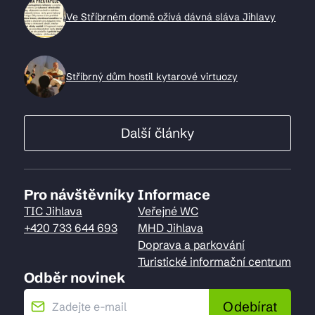
Ve Stříbrném domě ožívá dávná sláva Jihlavy
Stříbrný dům hostil kytarové virtuozy
Další články
Pro návštěvníky
Informace
TIC Jihlava
Veřejné WC
+420 733 644 693
MHD Jihlava
Doprava a parkování
Turistické informační centrum
Odběr novinek
Odebírat