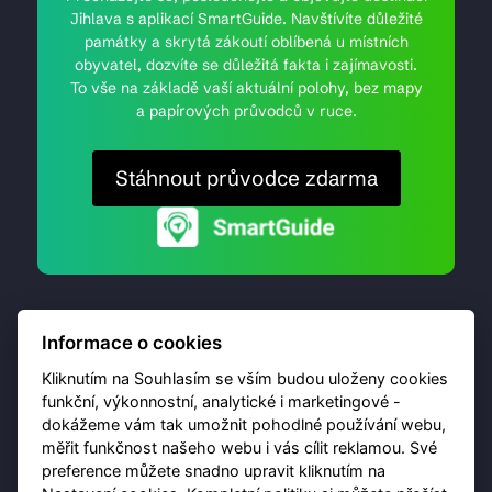
Jihlava s aplikací SmartGuide. Navštívíte důležité
památky a skrytá zákoutí oblíbená u místních
obyvatel, dozvíte se důležitá fakta i zajímavosti.
To vše na základě vaší aktuální polohy, bez mapy
a papírových průvodců v ruce.
Stáhnout průvodce zdarma
Informace o cookies
Kliknutím na Souhlasím se vším budou uloženy cookies
funkční, výkonnostní, analytické i marketingové -
dokážeme vám tak umožnit pohodlné používání webu,
© 2026 Destinační portál provozuje
Brána Jihlavy
,
měřit funkčnost našeho webu i vás cílit reklamou. Své
příspěvková organizace. Všechna práva vyhrazena.
preference můžete snadno upravit kliknutím na