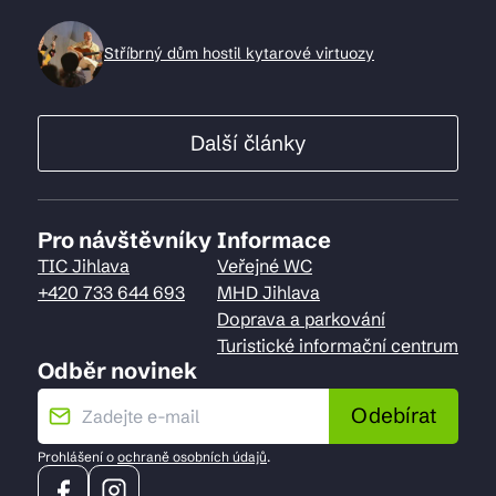
Stříbrný dům hostil kytarové virtuozy
Další články
Pro návštěvníky
Informace
TIC Jihlava
Veřejné WC
+420 733 644 693
MHD Jihlava
Doprava a parkování
Turistické informační centrum
Odběr novinek
Odebírat
Prohlášení o
ochraně osobních údajů
.