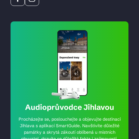
Audioprůvodce Jihlavou
Procházejte se, poslouchejte a objevujte destinaci
Jihlava s aplikací SmartGuide. Navštívíte důležité
památky a skrytá zákoutí oblíbená u místních
obyvatel, dozvíte se důležitá fakta i zajímavosti.