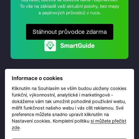
To vše na základě vaší aktuální polohy, bez mapy
a papírových průvodců v ruce.
Stáhnout průvodce zdarma
Informace o cookies
Kliknutím na Souhlasím se vším budou uloženy cookies
funkční, výkonnostní, analytické i marketingové -
dokážeme vám tak umožnit pohodlné používání webu,
© 2026 Destinační portál provozuje
Brána Jihlavy
,
měřit funkčnost našeho webu i vás cílit reklamou. Své
příspěvková organizace. Všechna práva vyhrazena.
preference můžete snadno upravit kliknutím na
Nastavení cookies. Kompletní politiku
si můžete přečíst
zde
.
Ochrana osobních údajů
Obchodní podmínky