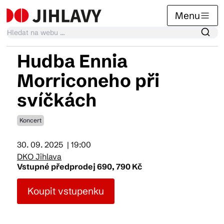
Menu
Hudba Ennia
Kalendář akcí
Morriconeho při
svíčkách
Tradiční akce
Koncert
Články
30. 09. 2025
| 19:00
DKO Jihlava
Vstupné předprodej 690, 790 Kč
Suvenýry
Koupit vstupenku
Praktické info