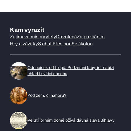
Kam vyrazit
Zajímavá místa
Výlety
Dovolená
Za poznáním
Hry a zážitky
S chutí
Přes noc
Se školou
Odpočinek od tropů. Podzemní labyrint nabízí
chlad i svítící chodbu
Pod zem, či nahoru?
Ve Stříbrném domě ožívá dávná sláva Jihlavy