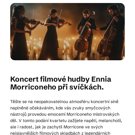
Kam vyrazit
CS
EN
DE
Koncert filmové hudby Ennia
© 2026 Brána Jihlavy
Morriconeho při svíčkách.
Těšte se na neopakovatelnou atmosféru koncertní síně
naplněné očekáváním, kde vás zvuky smyčcových
nástrojů provedou emocemi Morriconeho mistrovských
děl. V tomto podání kvartetu zažijete napětí, melancholii,
ale i radost, jak je zachytil Morricone ve svých
nejslavnějších filmových skladbách z legendárních