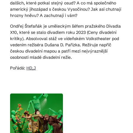
dalších, které potkal stejný osud? A co má společného
americký jihozápad s českou Vysočinou? Jak asi chutnají
hrozny hněvu? A zachutnají i vám?
Ondřej Štefaňák je uměleckým šéfem pražského Divadla
X10, které se stalo divadlem roku 2023 (Ceny divadelní
kritiky). Absolvoval stáž ve vídeňském Volkstheater pod
vedením režiséra Dušana D. Pařízka. Režíruje napříč
českou divadelní mapou a patří mezi nejvýraznější
osobnosti mladé divadelní režie.
Pořádá:
HD_J