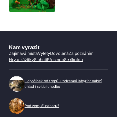
Kam vyrazit
Zajímavá místa
Výlety
Dovolená
Za poznáním
Hry a zážitky
S chutí
Přes noc
Se školou
Odpočinek od tropů. Podzemní labyrint nabízí
chlad i svítící chodbu
Pod zem, či nahoru?