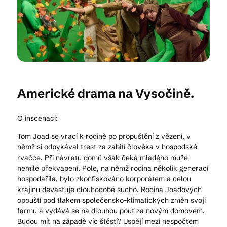
Kam vyrazit
CS
EN
DE
Americké drama na Vysočině.
O inscenaci:
Tom Joad se vrací k rodině po propuštění z vězení, v
© 2026 Brána Jihlavy
němž si odpykával trest za zabití člověka v hospodské
rvačce. Při návratu domů však čeká mladého muže
nemilé překvapení. Pole, na němž rodina několik generací
hospodařila, bylo zkonfiskováno korporátem a celou
krajinu devastuje dlouhodobé sucho. Rodina Joadových
opouští pod tlakem společensko-klimatických změn svoji
farmu a vydává se na dlouhou pouť za novým domovem.
Budou mít na západě víc štěstí? Uspějí mezi nespočtem