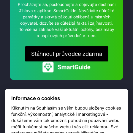
Procházejte se, poslouchejte a objevujte destinaci
Jihlava s aplikací SmartGuide. Navštívíte důležité
památky a skrytá zákoutí oblíbená u místních
obyvatel, dozvíte se důležitá fakta i zajímavosti.
To vše na základě vaší aktuální polohy, bez mapy
a papírových průvodců v ruce.
Stáhnout průvodce zdarma
Informace o cookies
Kliknutím na Souhlasím se vším budou uloženy cookies
funkční, výkonnostní, analytické i marketingové -
dokážeme vám tak umožnit pohodlné používání webu,
© 2026 Destinační portál provozuje
Brána Jihlavy
,
měřit funkčnost našeho webu i vás cílit reklamou. Své
příspěvková organizace. Všechna práva vyhrazena.
preference můžete snadno upravit kliknutím na