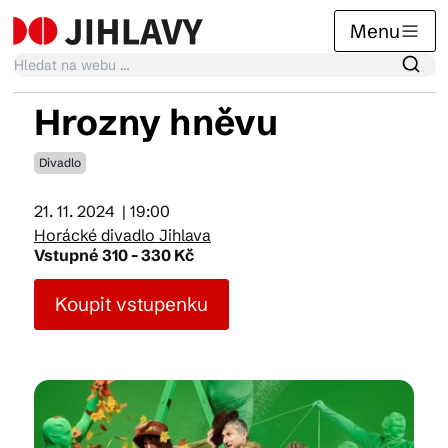
Menu
Hrozny hněvu
Kalendář akcí
Divadlo
21. 11. 2024
| 19:00
Tradiční akce
Horácké divadlo Jihlava
Vstupné 310 - 330 Kč
Články
Koupit vstupenku
Suvenýry
Praktické info