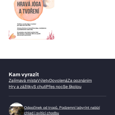
Kam vyrazit
Zajímavá místa
Výlety
Dovolená
Za poznáním
Hry a zážitky
S chutí
Přes noc
Se školou
Odpočinek od tropů. Podzemní labyrint nabízí
chlad i svítící chodbu