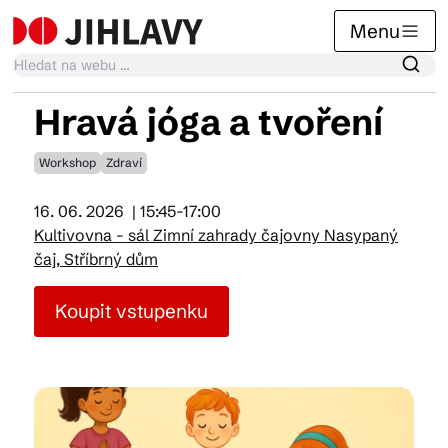
Menu
Hravá jóga a tvoření
Kalendář akcí
Workshop
Zdraví
16. 06. 2026
| 15:45-17:00
Tradiční akce
Kultivovna - sál Zimní zahrady čajovny Nasypaný
čaj, Stříbrný dům
Články
Koupit vstupenku
Suvenýry
Praktické info