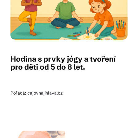
Kam vyrazit
CS
EN
DE
Hodina s prvky jógy a tvoření
pro děti od 5 do 8 let.
© 2026 Brána Jihlavy
‍Pořádá:
cajovnajihlava.cz