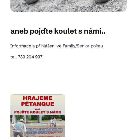
Kam vyrazit
aneb pojďte koulet s námi..
CS
EN
DE
Informace a přihlášení ve
Family/Senior pointu
tel. 739 204 997
© 2026 Brána Jihlavy