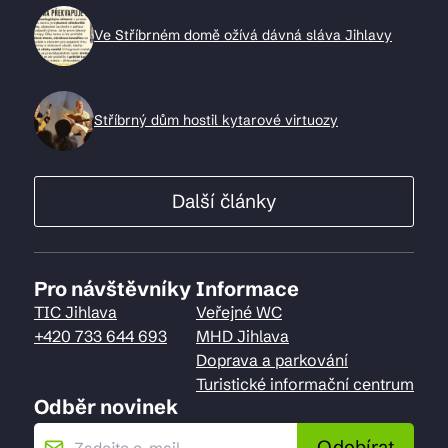
Ve Stříbrném domě ožívá dávná sláva Jihlavy
Stříbrný dům hostil kytarové virtuozy
Další články
Pro návštěvníky
Informace
TIC Jihlava
Veřejné WC
+420 733 644 693
MHD Jihlava
Doprava a parkování
Turistické informační centrum
Odběr novinek
Odebírat