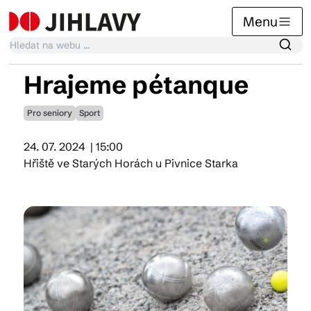
Menu
Hrajeme pétanque
Kalendář akcí
Pro seniory
Sport
24. 07. 2024
| 15:00
Tradiční akce
Hřiště ve Starých Horách u Pivnice Starka
Články
Suvenýry
Praktické info