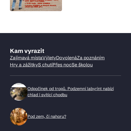
Kam vyrazit
Zajímavá místa
Výlety
Dovolená
Za poznáním
Hry a zážitky
S chutí
Přes noc
Se školou
Odpočinek od tropů. Podzemní labyrint nabízí
chlad i svítící chodbu
Pod zem, či nahoru?