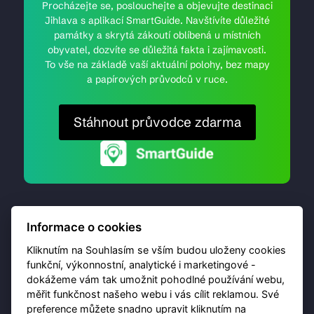
Procházejte se, poslouchejte a objevujte destinaci
Jihlava s aplikací SmartGuide. Navštívíte důležité
památky a skrytá zákoutí oblíbená u místních
obyvatel, dozvíte se důležitá fakta i zajímavosti.
To vše na základě vaší aktuální polohy, bez mapy
a papírových průvodců v ruce.
Stáhnout průvodce zdarma
Informace o cookies
Kliknutím na Souhlasím se vším budou uloženy cookies
funkční, výkonnostní, analytické i marketingové -
dokážeme vám tak umožnit pohodlné používání webu,
© 2026 Destinační portál provozuje
Brána Jihlavy
,
měřit funkčnost našeho webu i vás cílit reklamou. Své
příspěvková organizace. Všechna práva vyhrazena.
preference můžete snadno upravit kliknutím na