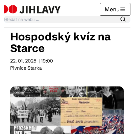
Menu
Hospodský kvíz na
Kalendář akcí
Starce
22. 01. 2025
| 19:00
Tradiční akce
Pivnice Starka
Články
Suvenýry
Praktické info