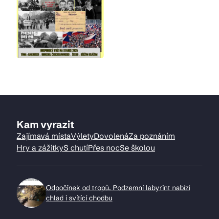
Kam vyrazit
Zajímavá místa
Výlety
Dovolená
Za poznáním
Hry a zážitky
S chutí
Přes noc
Se školou
Odpočinek od tropů. Podzemní labyrint nabízí
chlad i svítící chodbu