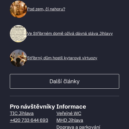
Pod zem, či nahoru?
Ve Stříbrném domě ožívá dávná sláva Jihlavy
Stříbrný dům hostil kytarové virtuozy
Další články
Pro návštěvníky
Informace
TIC Jihlava
Veřejné WC
+420 733 644 693
MHD Jihlava
Doprava a parkování