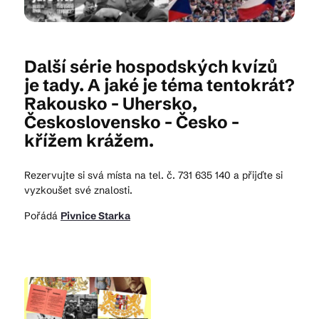
Kam vyrazit
Další série hospodských kvízů
je tady. A jaké je téma tentokrát?
Rakousko - Uhersko,
CS
EN
DE
Československo - Česko -
křížem krážem.
Rezervujte si svá místa na tel. č. 731 635 140 a přijďte si
vyzkoušet své znalosti.
© 2026 Brána Jihlavy
Pořádá
Pivnice Starka