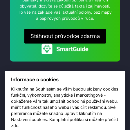
památky a skrytá zákoutí oblíbená u místních
obyvatel, dozvíte se důležitá fakta i zajímavosti.
To vše na základě vaší aktuální polohy, bez mapy
a papírových průvodců v ruce.
Stáhnout průvodce zdarma
Informace o cookies
Kliknutím na Souhlasím se vším budou uloženy cookies
funkční, výkonnostní, analytické i marketingové -
dokážeme vám tak umožnit pohodlné používání webu,
© 2026 Destinační portál provozuje
Brána Jihlavy
,
měřit funkčnost našeho webu i vás cílit reklamou. Své
příspěvková organizace. Všechna práva vyhrazena.
preference můžete snadno upravit kliknutím na
Nastavení cookies. Kompletní politiku
si můžete přečíst
zde
.
Ochrana osobních údajů
Obchodní podmínky