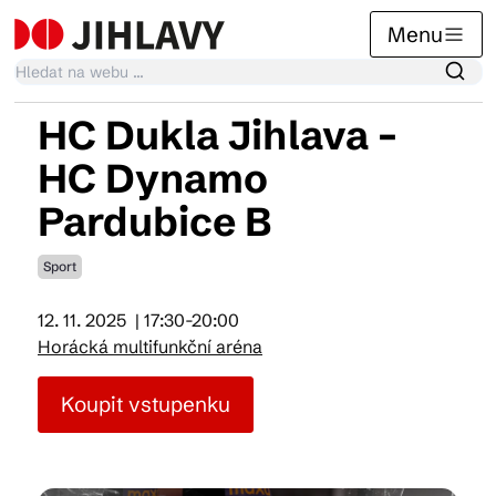
Menu
HC Dukla Jihlava –
Kalendář akcí
HC Dynamo
Pardubice B
Tradiční akce
Sport
Články
12. 11. 2025
| 17:30-20:00
Horácká multifunkční aréna
Suvenýry
Koupit vstupenku
Praktické info