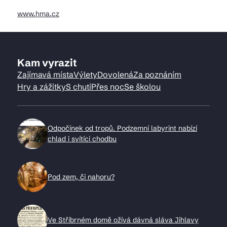
www.hma.cz
Kam vyrazit
Zajímavá místa
Výlety
Dovolená
Za poznáním
Hry a zážitky
S chutí
Přes noc
Se školou
Odpočinek od tropů. Podzemní labyrint nabízí
chlad i svítící chodbu
Pod zem, či nahoru?
Ve Stříbrném domě ožívá dávná sláva Jihlavy