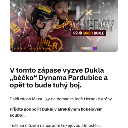
Kam vyrazit
CS
EN
DE
V tomto zápase vyzve Dukla
„béčko“ Dynama Pardubice a
© 2026 Brána Jihlavy
opět to bude tuhý boj.
Další zápas Maxa ligy na domácím ledě Horácké arény
Přijďte podpořit Duklu v atraktivním hokejovém
souboji.
Těšit se můžete na parádní hokejovou atmosféru!