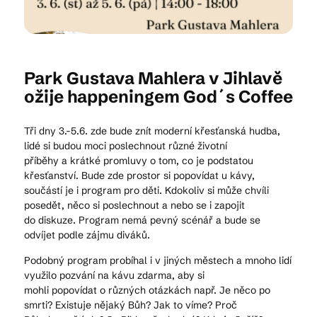
Kam vyrazit
Park Gustava Mahlera v Jihlavě
ožije happeningem God´s Coffee
CS
EN
DE
Tři dny 3.-5.6. zde bude znít moderní křesťanská hudba,
lidé si budou moci poslechnout různé životní
příběhy a krátké promluvy o tom, co je podstatou
křesťanství. Bude zde prostor si popovídat u kávy,
součástí je i program pro děti. Kdokoliv si může chvíli
© 2026 Brána Jihlavy
posedět, něco si poslechnout a nebo se i zapojit
do diskuze. Program nemá pevný scénář a bude se
odvíjet podle zájmu diváků.
Podobný program probíhal i v jiných městech a mnoho lidí
využilo pozvání na kávu zdarma, aby si
mohli popovídat o různých otázkách např. Je něco po
smrti? Existuje nějaký Bůh? Jak to víme? Proč