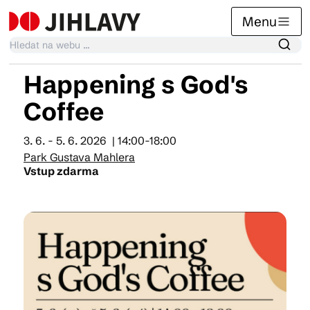
Menu
Happening s God's
Kalendář akcí
Coffee
3. 6. - 5. 6. 2026
| 14:00-18:00
Tradiční akce
Park Gustava Mahlera
Vstup zdarma
Články
Suvenýry
Praktické info