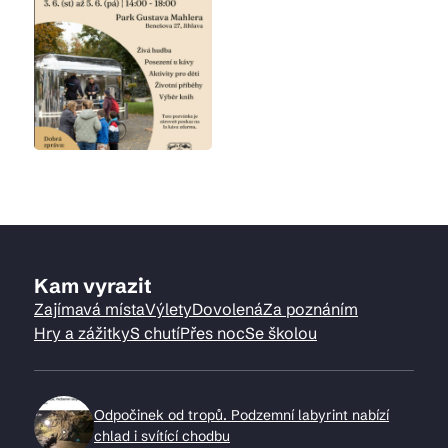
Kam vyrazit
Zajímavá místa
Výlety
Dovolená
Za poznáním
Hry a zážitky
S chutí
Přes noc
Se školou
Odpočinek od tropů. Podzemní labyrint nabízí
chlad i svítící chodbu