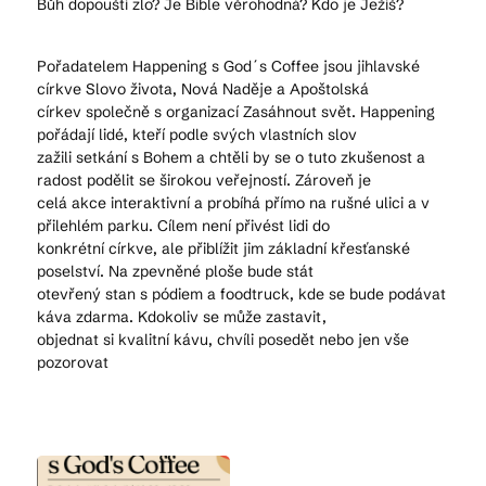
Bůh dopouští zlo? Je Bible věrohodná? Kdo je Ježíš?
Pořadatelem Happening s God´s Coffee jsou jihlavské
církve Slovo života, Nová Naděje a Apoštolská
církev společně s organizací Zasáhnout svět. Happening
pořádají lidé, kteří podle svých vlastních slov
zažili setkání s Bohem a chtěli by se o tuto zkušenost a
radost podělit se širokou veřejností. Zároveň je
celá akce interaktivní a probíhá přímo na rušné ulici a v
přilehlém parku. Cílem není přivést lidi do
konkrétní církve, ale přiblížit jim základní křesťanské
poselství. Na zpevněné ploše bude stát
otevřený stan s pódiem a foodtruck, kde se bude podávat
káva zdarma. Kdokoliv se může zastavit,
objednat si kvalitní kávu, chvíli posedět nebo jen vše
pozorovat