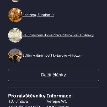
Pod zem, či nahoru?
Ve Stříbrném domě ožívá dávná sláva Jihlavy
Stříbrný dům hostil kytarové virtuozy
Další články
Pro návštěvníky
Informace
TIC Jihlava
Veřejné WC
+420 733 644 693
MHD Jihlava