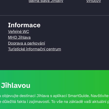
dávná sláva Jihlavy
virtuozy
Informace
Veřejné WC
MHD Jihlava
Doprava a parkování
Turistické informační centrum
Jihlavou
 objevujte destinaci Jihlava s aplikací SmartGuide. Navštívít
e důležitá fakta i zajímavosti. To vše na základě vaší aktuál