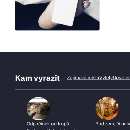
Kam vyrazit
Zajímavá místa
Výlety
Dovole
Odpočinek od tropů.
Pod zem, či nah