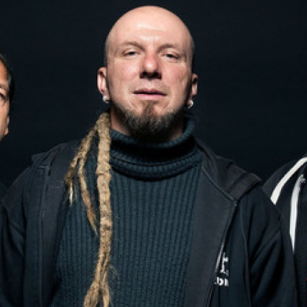
ktické info
m vyrazit
CS
EN
DE
© 2026 Brána Jihlavy