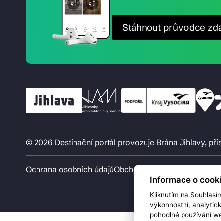
Stáhnout průvodce zd
© 2026 Destinační portál provozuje
Brána Jihlavy
, př
Ochrana osobních údajů
Obchodní podmínky
Informace o cook
Kliknutím na Souhlasí
výkonnostní, analytic
pohodlné používání we