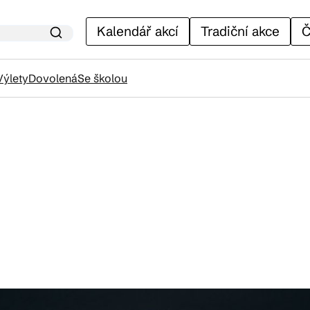
Kalendář akcí
Tradiční akce
Č
Výlety
Dovolená
Se školou
lendář akcí
adiční akce
ánky
venýry