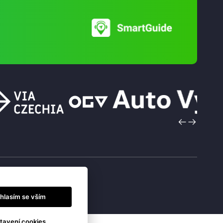
hlasím se vším
tavení cookies