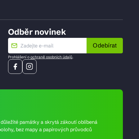
Odběr novinek
Odebírat
Prohlášení o
ochraně osobních údajů
.
e důležité památky a skrytá zákoutí oblíbená
ní polohy, bez mapy a papírových průvodců