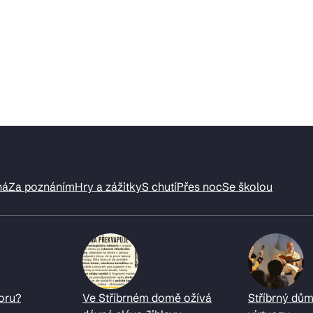
ná
Za poznáním
Hry a zážitky
S chutí
Přes noc
Se školou
oru?
Ve Stříbrném domě ožívá
Stříbrný dům