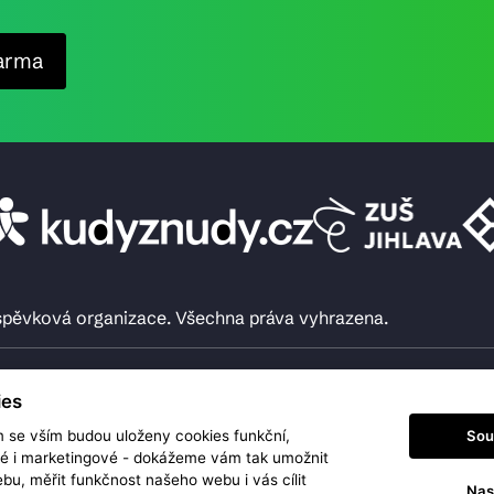
arma
íspěvková organizace. Všechna práva vyhrazena.
ies
Sou
m se vším budou uloženy cookies funkční,
ké i marketingové - dokážeme vám tak umožnit
bu, měřit funkčnost našeho webu i vás cílit
Nas