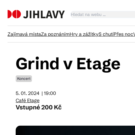
Zajímavá místa
Za poznáním
Hry a zážitky
S chutí
Přes noc
Grind v Etage
Ka
Koncert
Tr
5. 01. 2024
| 19:00
Café Etage
Čl
Vstupné 200 Kč
Su