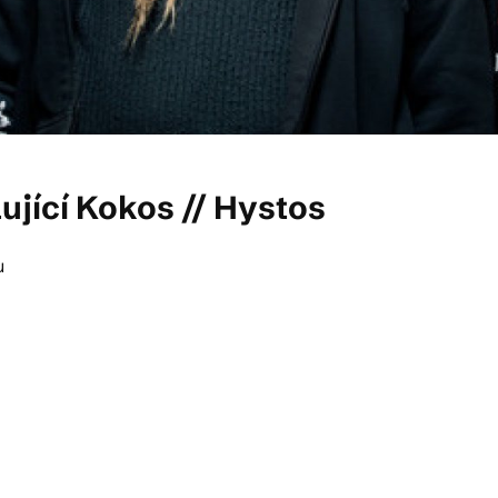
ující Kokos // Hystos
u