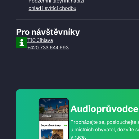
Podzemní labyrint nabízí
chlad i svítící chodbu
Pro návštěvníky
TIC Jihlava
+420 733 644 693
Audioprůvodce 
Procházejte se, poslouchejte a
u místních obyvatel, dozvíte s
v ruce.