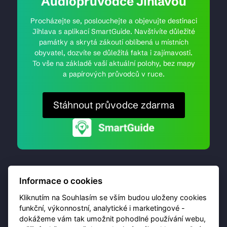
Audioprůvodce Jihlavou
Procházejte se, poslouchejte a objevujte destinaci
Jihlava s aplikací SmartGuide. Navštívíte důležité
památky a skrytá zákoutí oblíbená u místních
obyvatel, dozvíte se důležitá fakta i zajímavosti.
To vše na základě vaší aktuální polohy, bez mapy
a papírových průvodců v ruce.
Stáhnout průvodce zdarma
Informace o cookies
Kliknutím na Souhlasím se vším budou uloženy cookies
funkční, výkonnostní, analytické i marketingové -
dokážeme vám tak umožnit pohodlné používání webu,