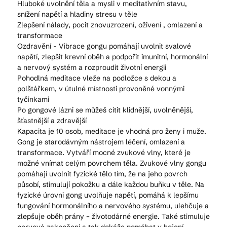
Hluboké uvolnění těla a mysli v meditativním stavu,
snížení napětí a hladiny stresu v těle
Zlepšení nálady, pocit znovuzrození, oživení , omlazení a
transformace
Ozdravění - Vibrace gongu pomáhají uvolnit svalové
napětí, zlepšit krevní oběh a podpořit imunitní, hormonální
a nervový systém a rozproudit životní energii
Pohodlná meditace vleže na podložce s dekou a
polštářkem, v útulné místnosti provoněné vonnými
tyčinkami
Po gongové lázni se můžeš cítit klidnější, uvolněnější,
šťastnější a zdravější
Kapacita je 10 osob, meditace je vhodná pro ženy i muže.
Gong je starodávným nástrojem léčení, omlazení a
transformace. Vytváří mocné zvukové vlny, které je
možné vnímat celým povrchem těla. Zvukové vlny gongu
pomáhají uvolnit fyzické tělo tím, že na jeho povrch
působí, stimulují pokožku a dále každou buňku v těle. Na
fyzické úrovni gong uvolňuje napětí, pomáhá k lepšímu
fungování hormonálního a nervového systému, ulehčuje a
zlepšuje oběh prány – životodárné energie. Také stimuluje