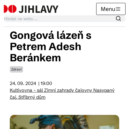
Menu
Gongová lázeň s
Kalendář akcí
Petrem Adesh
Beránkem
Tradiční akce
Zdraví
Články
24. 09. 2024
| 19:00
Kultivovna - sál Zimní zahrady čajovny Nasypaný
čaj, Stříbrný dům
Suvenýry
Praktické info