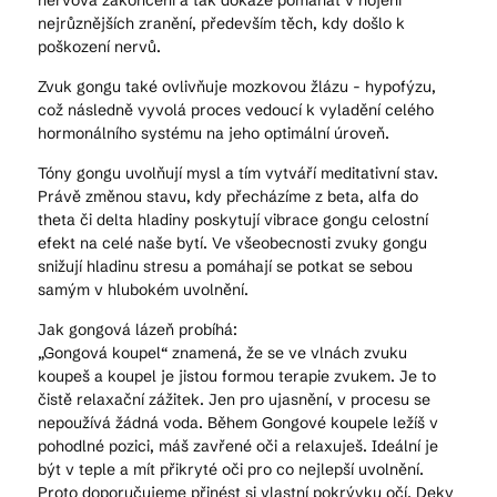
nervová zakončení a tak dokáže pomáhat v hojení
nejrůznějších zranění, především těch, kdy došlo k
poškození nervů.
Zvuk gongu také ovlivňuje mozkovou žlázu - hypofýzu,
což následně vyvolá proces vedoucí k vyladění celého
hormonálního systému na jeho optimální úroveň.
Tóny gongu uvolňují mysl a tím vytváří meditativní stav.
Právě změnou stavu, kdy přecházíme z beta, alfa do
theta či delta hladiny poskytují vibrace gongu celostní
efekt na celé naše bytí. Ve všeobecnosti zvuky gongu
snižují hladinu stresu a pomáhají se potkat se sebou
samým v hlubokém uvolnění.
Jak gongová lázeň probíhá:
„Gongová koupel“ znamená, že se ve vlnách zvuku
koupeš a koupel je jistou formou terapie zvukem. Je to
čistě relaxační zážitek. Jen pro ujasnění, v procesu se
nepoužívá žádná voda. Během Gongové koupele ležíš v
pohodlné pozici, máš zavřené oči a relaxuješ. Ideální je
být v teple a mít přikryté oči pro co nejlepší uvolnění.
Proto doporučujeme přinést si vlastní pokrývku očí. Deky