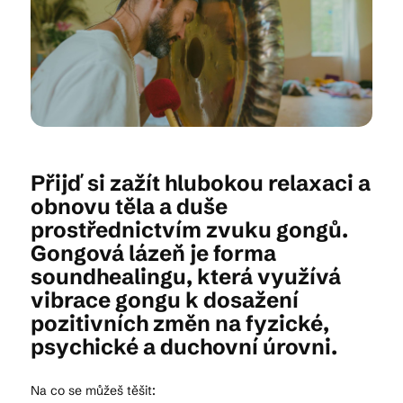
Kam vyrazit
CS
EN
DE
Přijď si zažít hlubokou relaxaci a
obnovu těla a duše
prostřednictvím zvuku gongů.
Gongová lázeň je forma
© 2026 Brána Jihlavy
soundhealingu, která využívá
vibrace gongu k dosažení
pozitivních změn na fyzické,
psychické a duchovní úrovni.
Na co se můžeš těšit: