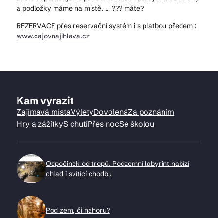
a podložky máme na místě. ... ??? máte?
REZERVACE přes reservační systém i s platbou předem :
www.cajovnajihlava.cz
Kam vyrazit
Zajímavá místa
Výlety
Dovolená
Za poznáním
Hry a zážitky
S chutí
Přes noc
Se školou
Odpočinek od tropů. Podzemní labyrint nabízí
chlad i svítící chodbu
Pod zem, či nahoru?