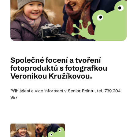
Kam vyrazit
CS
EN
DE
Společné focení a tvoření
fotoproduktů s fotografkou
Veronikou Kružíkovou.
© 2026 Brána Jihlavy
Přihlášení a více informací v Senior Pointu, tel. 739 204
997