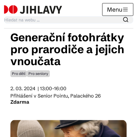
Menu
Generační fotohrátky
Kalendář akcí
pro prarodiče a jejich
vnoučata
Tradiční akce
Pro děti
Pro seniory
Články
2. 03. 2024
| 13:00-16:00
Přihlášení v Senior Pointu, Palackého 26
Zdarma
Suvenýry
Praktické info