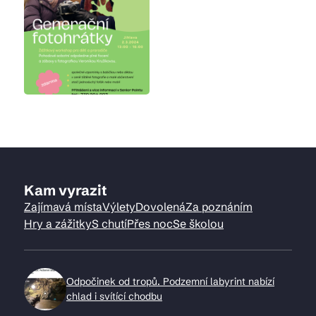
Kam vyrazit
Zajímavá místa
Výlety
Dovolená
Za poznáním
Hry a zážitky
S chutí
Přes noc
Se školou
Odpočinek od tropů. Podzemní labyrint nabízí
chlad i svítící chodbu