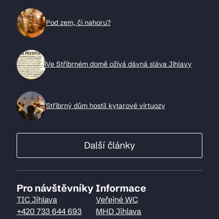
Pod zem, či nahoru?
Ve Stříbrném domě ožívá dávná sláva Jihlavy
Stříbrný dům hostil kytarové virtuozy
Další články
Pro návštěvníky
Informace
TIC Jihlava
Veřejné WC
+420 733 644 693
MHD Jihlava