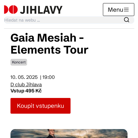
Menu
Gaia Mesiah -
Kalendář akcí
Elements Tour
Koncert
Tradiční akce
10. 05. 2025
| 19:00
D club Jihlava
Články
Vstup 495 Kč
Koupit vstupenku
Suvenýry
Praktické info