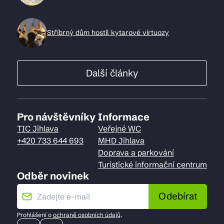
Stříbrný dům hostil kytarové virtuozy
Další články
Pro návštěvníky
Informace
TIC Jihlava
Veřejné WC
+420 733 644 693
MHD Jihlava
Doprava a parkování
Turistické informační centrum
Odběr novinek
Odebírat
Prohlášení o
ochraně osobních údajů
.