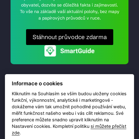
obyvatel, dozvíte se důležitá fakta i zajímavosti.
To vše na základě vaší aktuální polohy, bez mapy
a papírových průvodců v ruce.
Stáhnout průvodce zdarma
Informace o cookies
Kliknutím na Souhlasím se vším budou uloženy cookies
funkční, výkonnostní, analytické i marketingové -
dokážeme vám tak umožnit pohodlné používání webu,
© 2026 Destinační portál provozuje
Brána Jihlavy
,
měřit funkčnost našeho webu i vás cílit reklamou. Své
příspěvková organizace. Všechna práva vyhrazena.
preference můžete snadno upravit kliknutím na
Nastavení cookies. Kompletní politiku
si můžete přečíst
zde
.
Ochrana osobních údajů
Obchodní podmínky