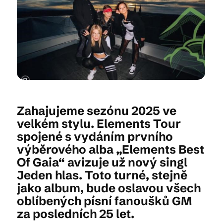
Kam vyrazit
CS
EN
DE
Zahajujeme sezónu 2025 ve
velkém stylu. Elements Tour
spojené s vydáním prvního
© 2026 Brána Jihlavy
výběrového alba „Elements Best
Of Gaia“ avizuje už nový singl
Jeden hlas. Toto turné, stejně
jako album, bude oslavou všech
oblíbených písní fanoušků GM
za posledních 25 let.