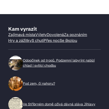
Kam vyrazit
Zajímavá místa
Výlety
Dovolená
Za poznáním
Hry a zážitky
S chutí
Přes noc
Se školou
Odpočinek od tropů. Podzemní labyrint nabízí
chlad i svítící chodbu
Pod zem, či nahoru?
Ve Stříbrném domě ožívá dávná sláva Jihlavy