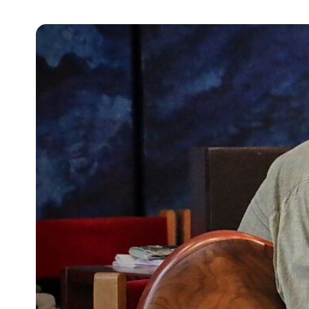
Pra
Ka