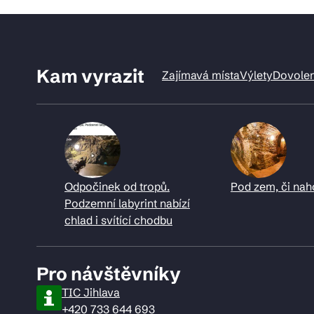
Kam vyrazit
Zajímavá místa
Výlety
Dovole
Odpočinek od tropů.
Pod zem, či nah
Podzemní labyrint nabízí
chlad i svítící chodbu
Pro návštěvníky
TIC Jihlava
+420 733 644 693