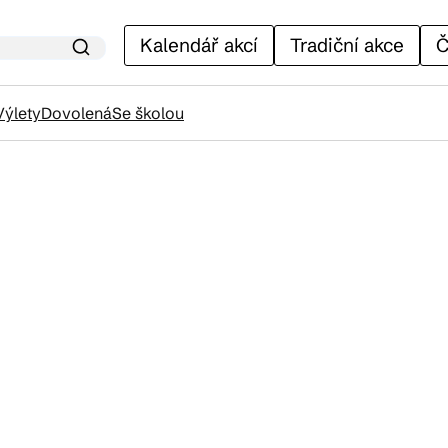
Kalendář akcí
Tradiční akce
Č
Výlety
Dovolená
Se školou
lendář akcí
adiční akce
ánky
venýry