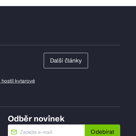
Další články
 hostil kytarové
Odběr novinek
Odebírat