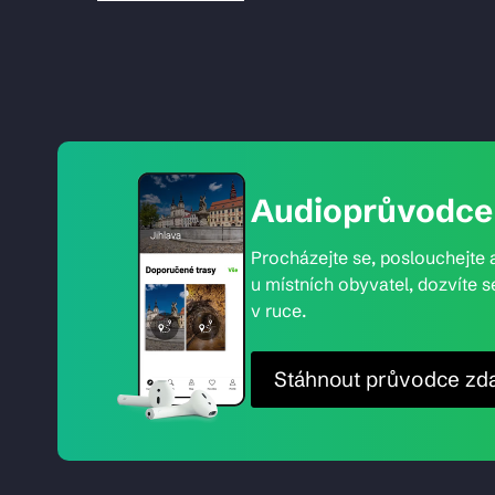
Audioprůvodce 
Procházejte se, poslouchejte a
u místních obyvatel, dozvíte s
v ruce.
Stáhnout průvodce zd