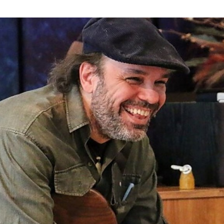
ktické info
m vyrazit
CS
EN
DE
© 2026 Brána Jihlavy