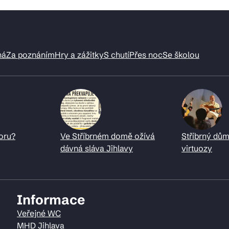
ná
Za poznáním
Hry a zážitky
S chutí
Přes noc
Se školou
oru?
Ve Stříbrném domě ožívá
Stříbrný dům
dávná sláva Jihlavy
virtuozy
Informace
Veřejné WC
MHD Jihlava