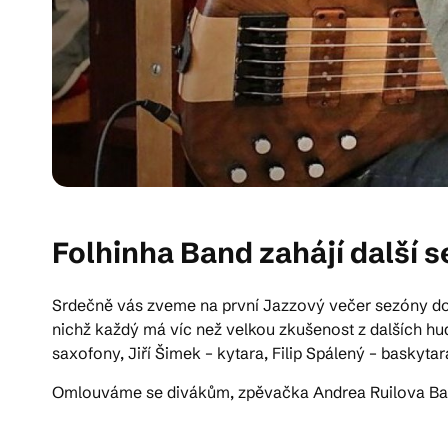
Folhinha Band zahájí další 
Srdečně vás zveme na první Jazzový večer sezóny do 
nichž každý má víc než velkou zkušenost z dalších hud
saxofony, Jiří Šimek – kytara, Filip Spálený – baskytara
Omlouváme se divákům, zpěvačka Andrea Ruilova Barz