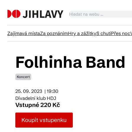
Zajímavá místa
Za poznáním
Hry a zážitky
S chutí
Přes noc
Folhinha Band
Ka
Koncert
Tr
25. 09. 2023
| 19:30
Divadelní klub HDJ
Čl
Vstupné 220 Kč
Koupit vstupenku
Su