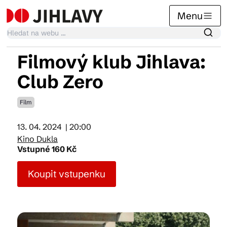
Menu
Filmový klub Jihlava:
Kalendář akcí
Club Zero
Film
Tradiční akce
13. 04. 2024
| 20:00
Kino Dukla
Články
Vstupné 160 Kč
Koupit vstupenku
Suvenýry
Praktické info