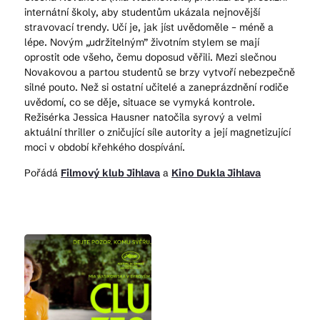
internátní školy, aby studentům ukázala nejnovější
stravovací trendy. Učí je, jak jíst uvědoměle – méně a
lépe. Novým „udržitelným” životním stylem se mají
oprostit ode všeho, čemu doposud věřili. Mezi slečnou
Novakovou a partou studentů se brzy vytvoří nebezpečně
silné pouto. Než si ostatní učitelé a zaneprázdnění rodiče
uvědomí, co se děje, situace se vymyká kontrole.
Režisérka Jessica Hausner natočila syrový a velmi
aktuální thriller o zničující síle autority a její magnetizující
moci v období křehkého dospívání.
Pořádá
Filmový klub Jihlava
a
Kino Dukla Jihlava