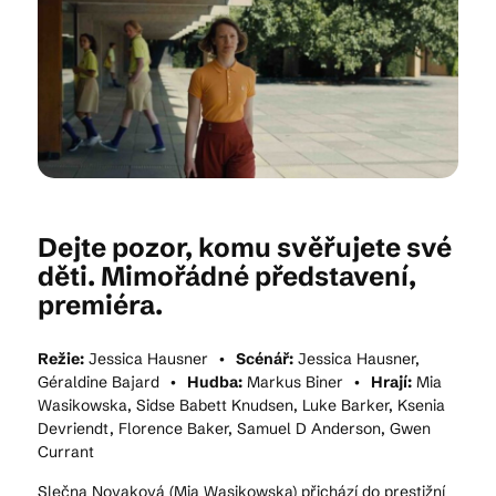
Kam vyrazit
CS
EN
DE
Dejte pozor, komu svěřujete své
děti. Mimořádné představení,
premiéra.
© 2026 Brána Jihlavy
Režie:
Jessica Hausner •
Scénář:
Jessica Hausner,
Géraldine Bajard •
Hudba:
Markus Biner •
Hrají:
Mia
Wasikowska, Sidse Babett Knudsen, Luke Barker, Ksenia
Devriendt, Florence Baker, Samuel D Anderson, Gwen
Currant
Slečna Novaková (Mia Wasikowska) přichází do prestižní