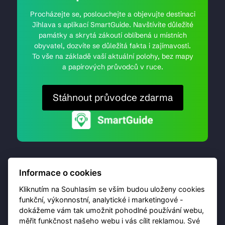
Procházejte se, poslouchejte a objevujte destinaci
Jihlava s aplikací SmartGuide. Navštívíte důležité
památky a skrytá zákoutí oblíbená u místních
obyvatel, dozvíte se důležitá fakta i zajímavosti.
To vše na základě vaší aktuální polohy, bez mapy
a papírových průvodců v ruce.
Stáhnout průvodce zdarma
Informace o cookies
Kliknutím na Souhlasím se vším budou uloženy cookies
funkční, výkonnostní, analytické i marketingové -
dokážeme vám tak umožnit pohodlné používání webu,
© 2026 Destinační portál provozuje
Brána Jihlavy
,
měřit funkčnost našeho webu i vás cílit reklamou. Své