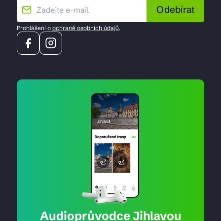
Odebírat
Prohlášení o
ochraně osobních údajů
.
Audioprůvodce Jihlavou