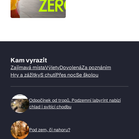
Kam vyrazit
Zajímavá místa
Výlety
Dovolená
Za poznáním
Hry a zážitky
S chutí
Přes noc
Se školou
Odpočinek od tropů. Podzemní labyrint nabízí
chlad i svítící chodbu
Pod zem, či nahoru?