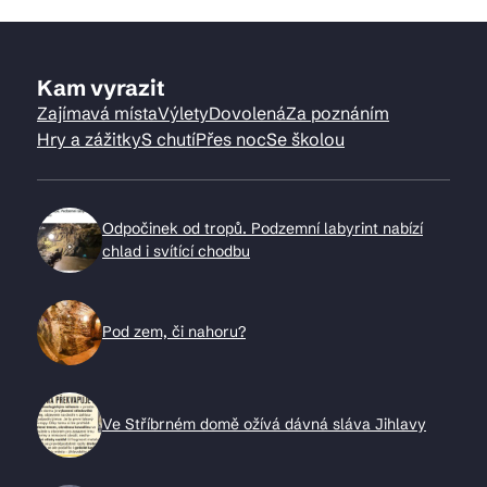
Kam vyrazit
Zajímavá místa
Výlety
Dovolená
Za poznáním
Hry a zážitky
S chutí
Přes noc
Se školou
Odpočinek od tropů. Podzemní labyrint nabízí
chlad i svítící chodbu
Pod zem, či nahoru?
Ve Stříbrném domě ožívá dávná sláva Jihlavy