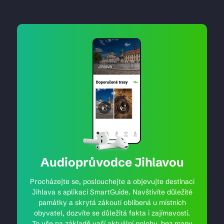
Audioprůvodce Jihlavou
Procházejte se, poslouchejte a objevujte destinaci
Jihlava s aplikací SmartGuide. Navštívíte důležité
památky a skrytá zákoutí oblíbená u místních
obyvatel, dozvíte se důležitá fakta i zajímavosti.
To vše na základě vaší aktuální polohy, bez mapy