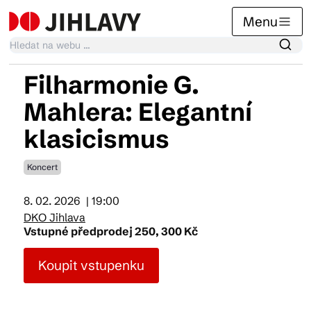
Menu
Filharmonie G.
Kalendář akcí
Mahlera: Elegantní
klasicismus
Tradiční akce
Koncert
Články
8. 02. 2026
| 19:00
DKO Jihlava
Vstupné předprodej 250, 300 Kč
Suvenýry
Koupit vstupenku
Praktické info