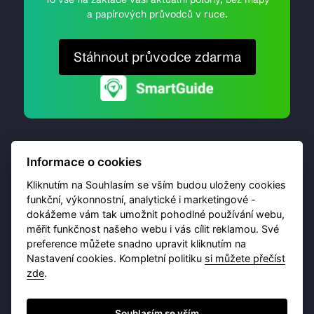
a papírových průvodců v ruce.
Stáhnout průvodce zdarma
Informace o cookies
Kliknutím na Souhlasím se vším budou uloženy cookies
funkční, výkonnostní, analytické i marketingové -
dokážeme vám tak umožnit pohodlné používání webu,
© 2026 Destinační portál provozuje
Brána Jihlavy
,
měřit funkčnost našeho webu i vás cílit reklamou. Své
příspěvková organizace. Všechna práva vyhrazena.
preference můžete snadno upravit kliknutím na
Nastavení cookies. Kompletní politiku
si můžete přečíst
zde
.
Ochrana osobních údajů
Obchodní podmínky
Souhlasím se vším