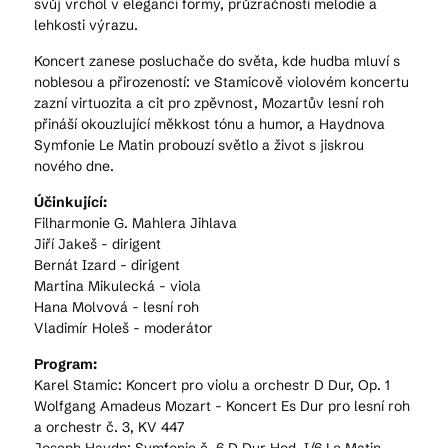
svůj vrchol v eleganci formy, průzračnosti melodie a
lehkosti výrazu.
Koncert zanese posluchače do světa, kde hudba mluví s
noblesou a přirozeností: ve Stamicově violovém koncertu
zazní virtuozita a cit pro zpěvnost, Mozartův lesní roh
přináší okouzlující měkkost tónu a humor, a Haydnova
Symfonie Le Matin probouzí světlo a život s jiskrou
nového dne.
Účinkující:
Filharmonie G. Mahlera Jihlava
Jiří Jakeš - dirigent
Bernát Izard - dirigent
Martina Mikulecká - viola
Hana Molvová - lesní roh
Vladimír Holeš - moderátor
Program:
Karel Stamic: Koncert pro violu a orchestr D Dur, Op. 1
Wolfgang Amadeus Mozart - Koncert Es Dur pro lesní roh
a orchestr č. 3, KV 447