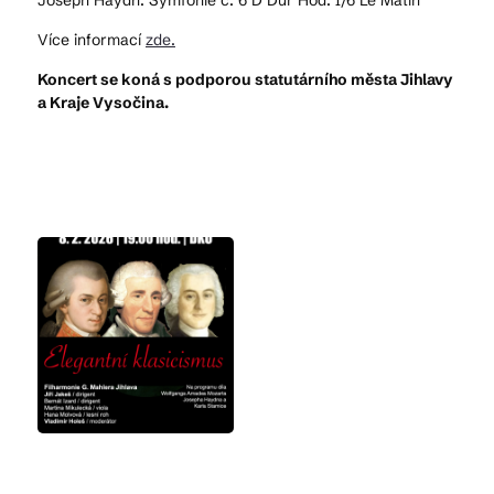
Joseph Haydn: Symfonie č. 6 D Dur Hod. I/6 Le Matin
Více informací
zde.
Koncert se koná s podporou statutárního města Jihlavy
a Kraje Vysočina.