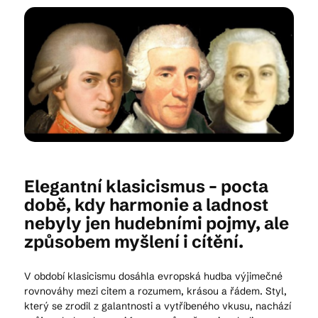
Kam vyrazit
CS
EN
DE
Elegantní klasicismus – pocta
© 2026 Brána Jihlavy
době, kdy harmonie a ladnost
nebyly jen hudebními pojmy, ale
způsobem myšlení i cítění.
V období klasicismu dosáhla evropská hudba výjimečné
rovnováhy mezi citem a rozumem, krásou a řádem. Styl,
který se zrodil z galantnosti a vytříbeného vkusu, nachází