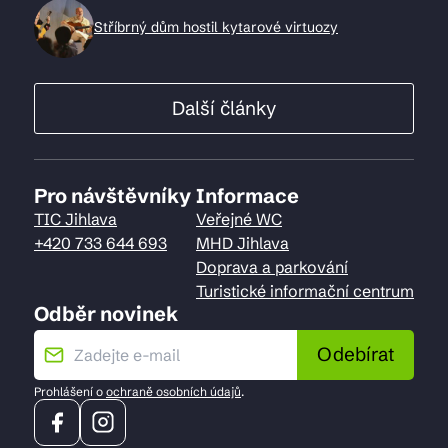
Stříbrný dům hostil kytarové virtuozy
Další články
Pro návštěvníky
Informace
TIC Jihlava
Veřejné WC
+420 733 644 693
MHD Jihlava
Doprava a parkování
Turistické informační centrum
Odběr novinek
Odebírat
Prohlášení o
ochraně osobních údajů
.