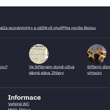
ná
Za poznáním
Hry a zážitky
S chutí
Přes noc
Se školou
oru?
Ve Stříbrném domě ožívá
Stříbrný dům
dávná sláva Jihlavy
virtuozy
Informace
Veřejné WC
MHD Jihlava