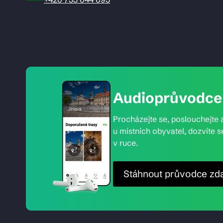
Audioprůvodce 
Procházejte se, poslouchejte a
u místních obyvatel, dozvíte s
v ruce.
Stáhnout průvodce zd