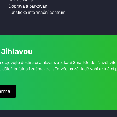
Doprava a parkování
Turistické informační centrum
Jihlavou
 objevujte destinaci Jihlava s aplikací SmartGuide. Navštívít
e důležitá fakta i zajímavosti. To vše na základě vaší aktuál
arma