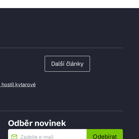
Další články
 hostil kytarové
Odběr novinek
Odebírat