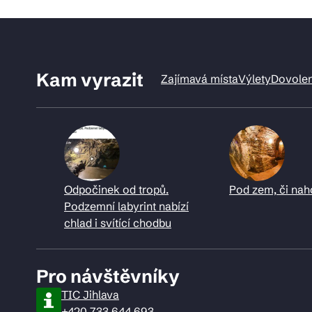
Kam vyrazit
Zajímavá místa
Výlety
Dovole
Odpočinek od tropů.
Pod zem, či nah
Podzemní labyrint nabízí
chlad i svítící chodbu
Pro návštěvníky
TIC Jihlava
+420 733 644 693