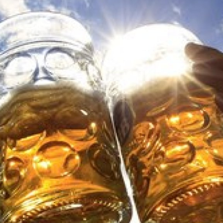
ktické info
m vyrazit
CS
EN
DE
© 2026 Brána Jihlavy