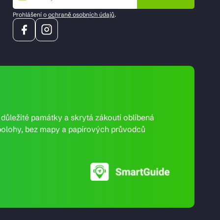
Prohlášení o
ochraně osobních údajů
.
e důležité památky a skrytá zákoutí oblíbená
ní polohy, bez mapy a papírových průvodců