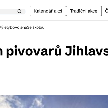
Kalendář akcí
Tradiční akce
Č
Výlety
Dovolená
Se školou
h pivovarů Jihlav
lendář akcí
adiční akce
ánky
venýry