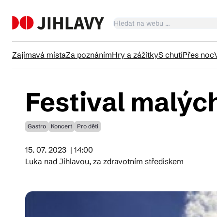
Zajímavá místa
Za poznáním
Hry a zážitky
S chutí
Přes noc
Festival malýc
Ka
Gastro
Koncert
Pro děti
Tr
15. 07. 2023
| 14:00
Luka nad Jihlavou, za zdravotním střediskem
Čl
Su