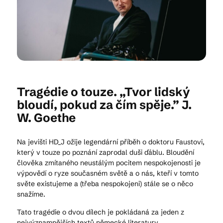
Kam vyrazit
CS
EN
DE
Tragédie o touze. „Tvor lidský
bloudí, pokud za čím spěje.” J.
W. Goethe
© 2026 Brána Jihlavy
Na jevišti HD_J ožije legendární příběh o doktoru Faustovi,
který v touze po poznání zaprodal duši ďáblu. Bloudění
člověka zmítaného neustálým pocitem nespokojenosti je
výpovědí o ryze současném světě a o nás, kteří v tomto
světe existujeme a (třeba nespokojeni) stále se o něco
snažíme.
Tato tragédie o dvou dílech je pokládaná za jeden z
nejvýznamnějších textů německé literatury.