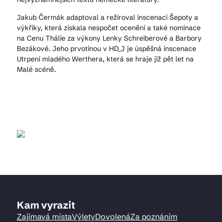
Jakub Čermák adaptoval a režíroval inscenaci Šepoty a
výkřiky, která získala nespočet ocenění a také nominace
na Cenu Thálie za výkony Lenky Schreiberové a Barbory
Bezákové. Jeho prvotinou v HD_J je úspěšná inscenace
Utrpení mladého Werthera, která se hraje již pět let na
Malé scéně.
Kam vyrazit
Zajímavá místa
Výlety
Dovolená
Za poznáním