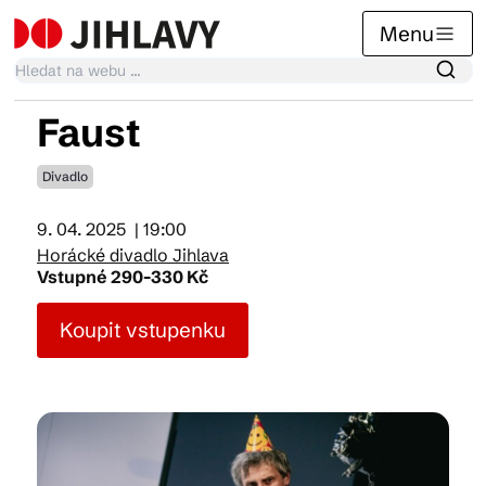
Menu
Faust
Kalendář akcí
Divadlo
9. 04. 2025
| 19:00
Tradiční akce
Horácké divadlo Jihlava
Vstupné 290-330 Kč
Články
Koupit vstupenku
Suvenýry
Praktické info