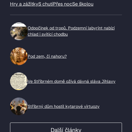
Hry a zážitky
S chutí
Přes noc
Se školou
Odpočinek od tropů. Podzemní labyrint nabízí
chlad i svítící chodbu
Pod zem, či nahoru?
Ve Stříbrném domě ožívá dávná sláva Jihlavy
Stříbrný dům hostil kytarové virtuozy
Další články