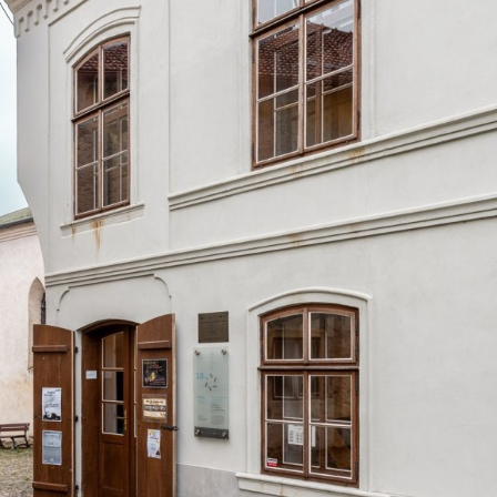
ktické info
m vyrazit
CS
EN
DE
© 2026 Brána Jihlavy