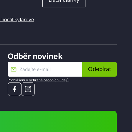
 hostil kytarové
Odběr novinek
Odebírat
Prohlášení o
ochraně osobních údajů
.