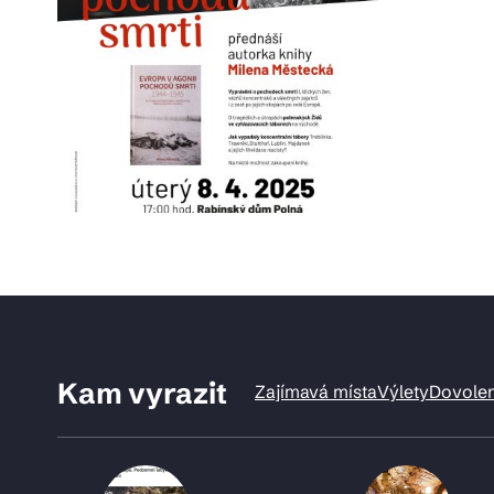
Kam vyrazit
Zajímavá místa
Výlety
Dovole