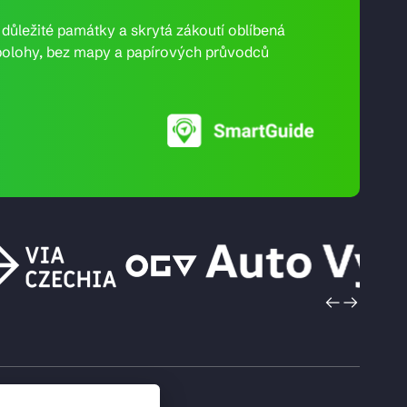
e důležité památky a skrytá zákoutí oblíbená
ní polohy, bez mapy a papírových průvodců