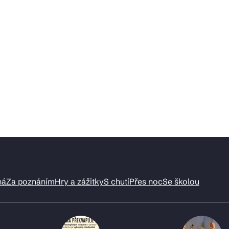
ná
Za poznáním
Hry a zážitky
S chutí
Přes noc
Se školou