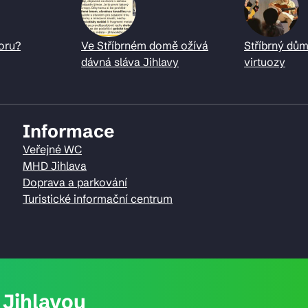
oru?
Ve Stříbrném domě ožívá
Stříbrný dům
dávná sláva Jihlavy
virtuozy
Informace
Veřejné WC
MHD Jihlava
Doprava a parkování
Turistické informační centrum
Jihlavou