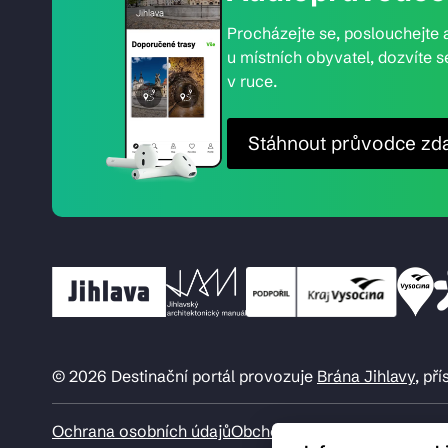
Procházejte se, poslouchejte a
u místních obyvatel, dozvíte s
v ruce.
Stáhnout průvodce zd
© 2026 Destinační portál provozuje
Brána Jihlavy
, př
Ochrana osobních údajů
Obchodní podmínky