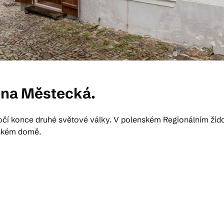
ena Městecká.
čí konce druhé světové války. V polenském Regionálním žid
nském domě.