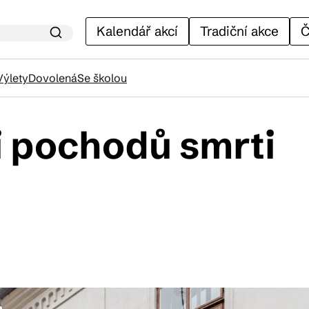
Kalendář akcí
Tradiční akce
Č
Výlety
Dovolená
Se školou
i pochodů smrti
lendář akcí
adiční akce
ánky
venýry