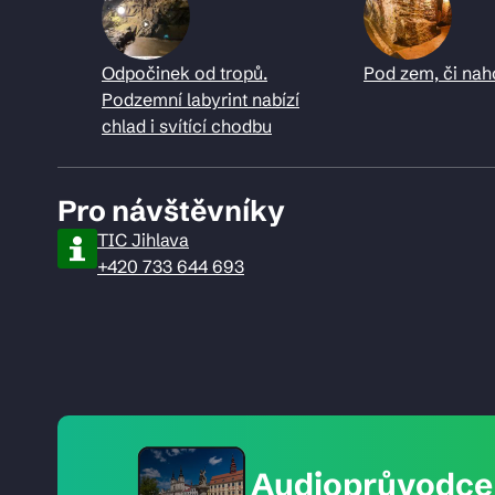
Odpočinek od tropů.
Pod zem, či nah
Podzemní labyrint nabízí
chlad i svítící chodbu
Pro návštěvníky
TIC Jihlava
+420 733 644 693
Audioprůvodce 