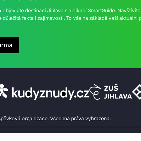
 objevujte destinaci Jihlava s aplikací SmartGuide. Navštívít
e důležitá fakta i zajímavosti. To vše na základě vaší aktuál
arma
íspěvková organizace. Všechna práva vyhrazena.