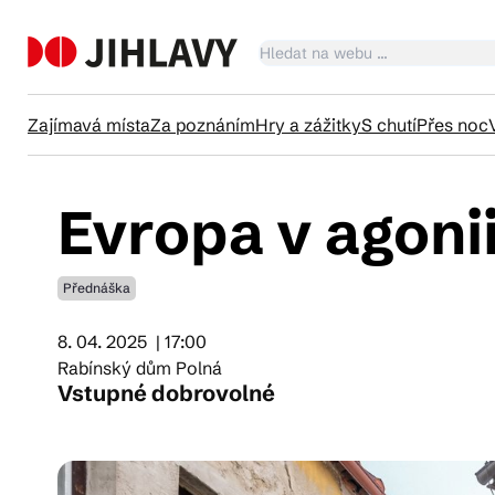
Zajímavá místa
Za poznáním
Hry a zážitky
S chutí
Přes noc
Evropa v agoni
Ka
Přednáška
Tr
8. 04. 2025
| 17:00
Rabínský dům Polná
Čl
Vstupné dobrovolné
Su