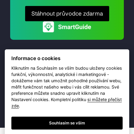
Stáhnout průvodce zdarma
Informace o cookies
Kliknutím na Souhlasím se vším budou uloženy cookies
funkční, výkonnostní, analytické i marketingové -
dokážeme vám tak umožnit pohodlné používání webu,
© 2026 Destinační portál provozuje
Brána Jihlavy
,
měřit funkčnost našeho webu i vás cílit reklamou. Své
příspěvková organizace. Všechna práva vyhrazena.
preference můžete snadno upravit kliknutím na
Nastavení cookies. Kompletní politiku
si můžete přečíst
zde
.
Ochrana osobních údajů
Obchodní podmínky
Souhlasím se vším