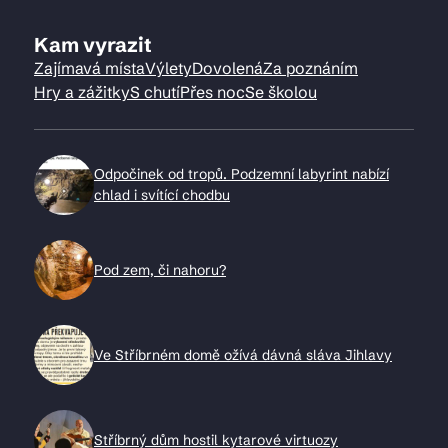
Kam vyrazit
Zajímavá místa
Výlety
Dovolená
Za poznáním
Hry a zážitky
S chutí
Přes noc
Se školou
Odpočinek od tropů. Podzemní labyrint nabízí
chlad i svítící chodbu
Pod zem, či nahoru?
Ve Stříbrném domě ožívá dávná sláva Jihlavy
Stříbrný dům hostil kytarové virtuozy