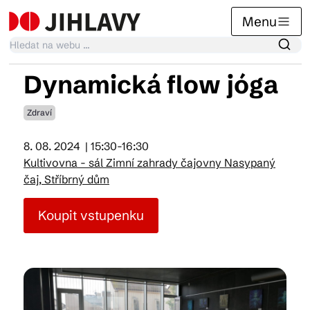
Menu
Dynamická flow jóga
Kalendář akcí
Zdraví
8. 08. 2024
| 15:30-16:30
Tradiční akce
Kultivovna - sál Zimní zahrady čajovny Nasypaný
čaj, Stříbrný dům
Články
Koupit vstupenku
Suvenýry
Praktické info