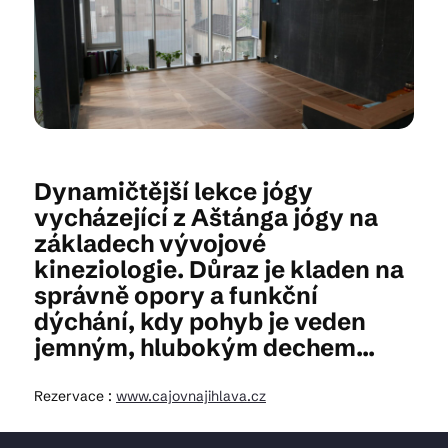
Kam vyrazit
CS
EN
DE
Dynamičtější lekce jógy
vycházející z Aštánga jógy na
základech vývojové
kineziologie. Důraz je kladen na
© 2026 Brána Jihlavy
správně opory a funkční
dýchání, kdy pohyb je veden
jemným, hlubokým dechem...
Rezervace :
www.cajovnajihlava.cz