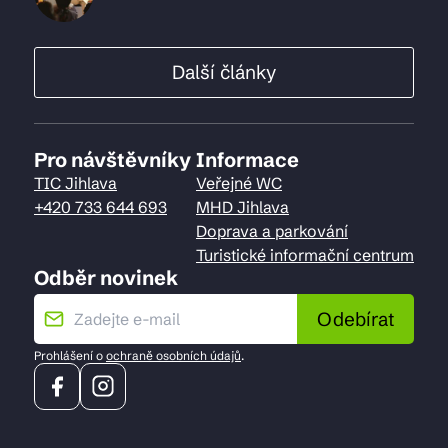
Další články
Pro návštěvníky
Informace
TIC Jihlava
Veřejné WC
+420 733 644 693
MHD Jihlava
Doprava a parkování
Turistické informační centrum
Odběr novinek
Odebírat
Prohlášení o
ochraně osobních údajů
.