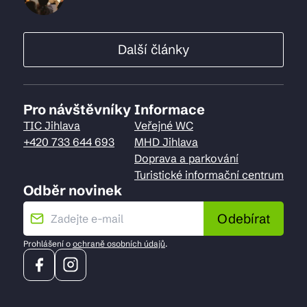
Další články
Pro návštěvníky
Informace
TIC Jihlava
Veřejné WC
+420 733 644 693
MHD Jihlava
Doprava a parkování
Turistické informační centrum
Odběr novinek
Odebírat
Prohlášení o
ochraně osobních údajů
.