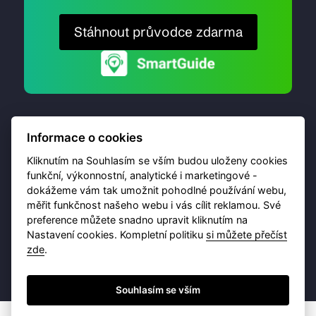
Stáhnout průvodce zdarma
Informace o cookies
Kliknutím na Souhlasím se vším budou uloženy cookies
funkční, výkonnostní, analytické i marketingové -
dokážeme vám tak umožnit pohodlné používání webu,
© 2026 Destinační portál provozuje
Brána Jihlavy
,
měřit funkčnost našeho webu i vás cílit reklamou. Své
příspěvková organizace. Všechna práva vyhrazena.
preference můžete snadno upravit kliknutím na
Nastavení cookies. Kompletní politiku
si můžete přečíst
zde
.
Ochrana osobních údajů
Obchodní podmínky
Souhlasím se vším