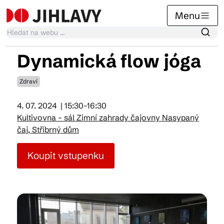
Menu
Dynamická flow jóga
Kalendář akcí
Zdraví
4. 07. 2024
| 15:30-16:30
Tradiční akce
Kultivovna - sál Zimní zahrady čajovny Nasypaný
čaj, Stříbrný dům
Články
Koupit vstupenku
Suvenýry
Praktické info