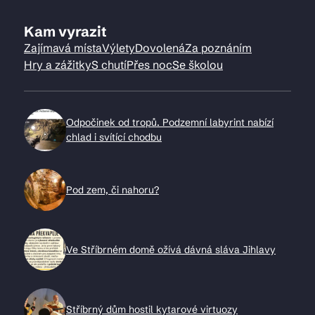
Kam vyrazit
Zajímavá místa
Výlety
Dovolená
Za poznáním
Hry a zážitky
S chutí
Přes noc
Se školou
Odpočinek od tropů. Podzemní labyrint nabízí
chlad i svítící chodbu
Pod zem, či nahoru?
Ve Stříbrném domě ožívá dávná sláva Jihlavy
Stříbrný dům hostil kytarové virtuozy