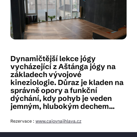
Kam vyrazit
CS
EN
DE
Dynamičtější lekce jógy
vycházející z Aštánga jógy na
základech vývojové
kineziologie. Důraz je kladen na
© 2026 Brána Jihlavy
správně opory a funkční
dýchání, kdy pohyb je veden
jemným, hlubokým dechem...
Rezervace :
www.cajovnajihlava.cz