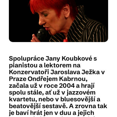
Kam vyrazit
CS
EN
DE
Spolupráce Jany Koubkové s
pianistou a lektorem na
Konzervatoři Jaroslava Ježka v
© 2026 Brána Jihlavy
Praze Ondřejem Kabrnou,
začala už v roce 2004 a hrají
spolu stále, ať už v jazzovém
kvartetu, nebo v bluesovější a
beatovější sestavě. A zrovna tak
je baví hrát jen v duu a jejich