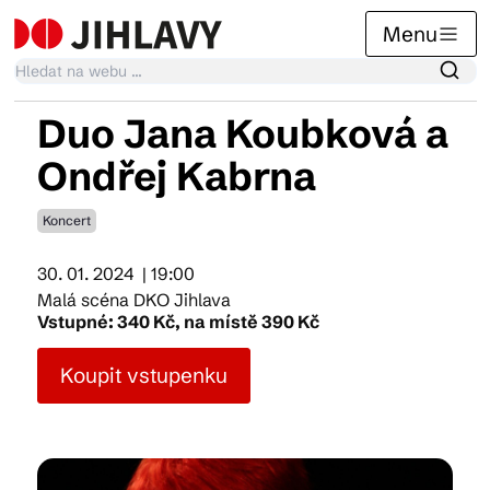
Menu
Duo Jana Koubková a
Kalendář akcí
Ondřej Kabrna
Koncert
Tradiční akce
30. 01. 2024
| 19:00
Malá scéna DKO Jihlava
Články
Vstupné: 340 Kč, na místě 390 Kč
Koupit vstupenku
Suvenýry
Praktické info