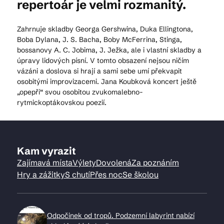
repertoár je velmi rozmanitý.
Zahrnuje skladby Georga Gershwina, Duka Ellingtona,
Boba Dylana, J. S. Bacha, Boby McFerrina, Stinga,
bossanovy A. C. Jobima, J. Ježka, ale i vlastní skladby a
úpravy lidových písní. V tomto obsazení nejsou ničím
vázáni a doslova si hrají a sami sebe umí překvapit
osobitými improvizacemi. Jana Koubková koncert ještě
„opepří“ svou osobitou zvukomalebno-
rytmickoptákovskou poezií.
Kam vyrazit
Zajímavá místa
Výlety
Dovolená
Za poznáním
Hry a zážitky
S chutí
Přes noc
Se školou
Odpočinek od tropů. Podzemní labyrint nabízí