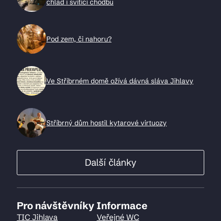
chlad i svítící chodbu
Pod zem, či nahoru?
Ve Stříbrném domě ožívá dávná sláva Jihlavy
Stříbrný dům hostil kytarové virtuozy
Další články
Pro návštěvníky
Informace
TIC Jihlava
Veřejné WC