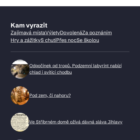
Kam vyrazit
Zajímavá místa
Výlety
Dovolená
Za poznáním
Hry a zážitky
S chutí
Přes noc
Se školou
Odpočinek od tropů. Podzemní labyrint nabízí
chlad i svítící chodbu
Pod zem, či nahoru?
Ve Stříbrném domě ožívá dávná sláva Jihlavy