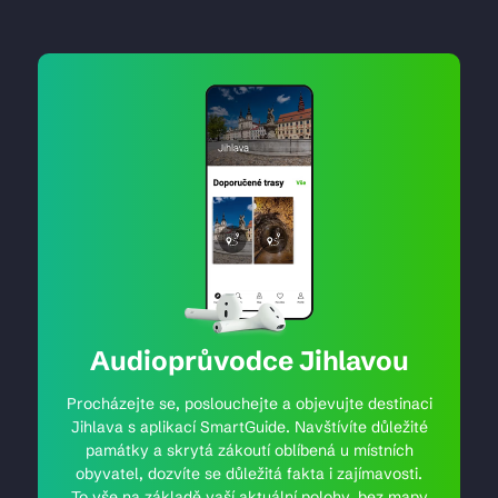
Audioprůvodce Jihlavou
Procházejte se, poslouchejte a objevujte destinaci
Jihlava s aplikací SmartGuide. Navštívíte důležité
památky a skrytá zákoutí oblíbená u místních
obyvatel, dozvíte se důležitá fakta i zajímavosti.
To vše na základě vaší aktuální polohy, bez mapy