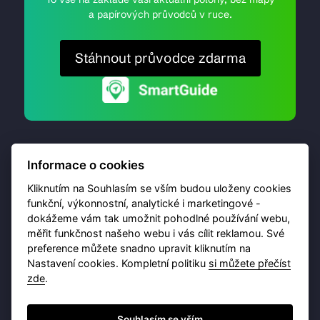
a papírových průvodců v ruce.
Stáhnout průvodce zdarma
Informace o cookies
Kliknutím na Souhlasím se vším budou uloženy cookies
funkční, výkonnostní, analytické i marketingové -
dokážeme vám tak umožnit pohodlné používání webu,
© 2026 Destinační portál provozuje
Brána Jihlavy
,
měřit funkčnost našeho webu i vás cílit reklamou. Své
příspěvková organizace. Všechna práva vyhrazena.
preference můžete snadno upravit kliknutím na
Nastavení cookies. Kompletní politiku
si můžete přečíst
zde
.
Ochrana osobních údajů
Obchodní podmínky
Souhlasím se vším