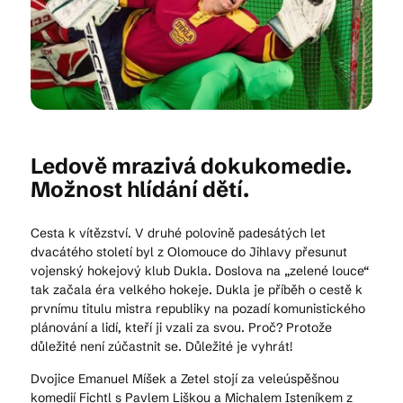
Kam vyrazit
CS
EN
DE
Ledově mrazivá dokukomedie.
Možnost hlídání dětí.
Cesta k vítězství. V druhé polovině padesátých let
© 2026 Brána Jihlavy
dvacátého století byl z Olomouce do Jihlavy přesunut
vojenský hokejový klub Dukla. Doslova na „zelené louce“
tak začala éra velkého hokeje. Dukla je příběh o cestě k
prvnímu titulu mistra republiky na pozadí komunistického
plánování a lidí, kteří ji vzali za svou. Proč? Protože
důležité není zúčastnit se. Důležité je vyhrát!
Dvojice Emanuel Míšek a Zetel stojí za veleúspěšnou
komedií Fichtl s Pavlem Liškou a Michalem Isteníkem z