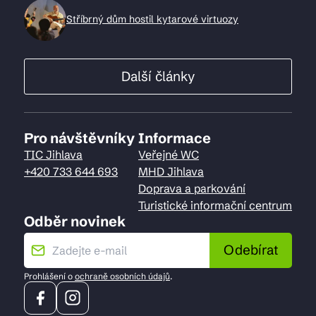
Stříbrný dům hostil kytarové virtuozy
Další články
Pro návštěvníky
Informace
TIC Jihlava
Veřejné WC
+420 733 644 693
MHD Jihlava
Doprava a parkování
Turistické informační centrum
Odběr novinek
Odebírat
Prohlášení o
ochraně osobních údajů
.