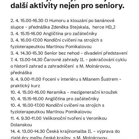
další aktivity nejen pro seniory.
Kam vyrazit
2. 4. 15.00–16.30 O Humoru a klouzání po banánové
slupce – přednáška Zdeněka Stejskala, herce HD_J
3. 4. 15.15–16.00 Angličtina pro začátečníky
3. 4. 16.00–17.00 Kondiční cvičení na strojích s
CS
EN
DE
fyzioterapeutkou Martinou Pomikalovou
3. 4. 14.30–15.30 Senior bez nehod – divadelní představení
7. 4. 13.00–14.30 Čarovné zahrady II. – pokračování cyklu
o historii zahrad a zahradničení s M. Molnárovou,
přednáška
9. 4. 9.00–11.00 Focení v interiéru s Milanem Šustrem –
praktický kurz
© 2026 Brána Jihlavy
10. 4. 15.00–16.00 Keramika – mezigenerační kroužek
10. 4. 15.15–16.00 Angličtina pro začátečníky
10. 4. 16.00–17.00 Kondiční cvičení na strojích s
fyzioterapeutkou Martinou Pomikalovou
11. 4. 9.30–11.00 Velikonoční tvoření s Veronikou
Dolanskou
14. 4. 13.00–14.30 Česká krajinomalba II. – výprava do
zlaté éry malby české krajiny s M. Molnárovou,