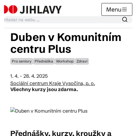
Menu
Duben v Komunitním
Kalendář akcí
centru Plus
Pro seniory
Přednáška
Workshop
Zdraví
Tradiční akce
1. 4. - 28. 4. 2025
Sociální centrum Kraje Vysočina, p. o.
Články
Všechny kurzy jsou zdarma.
Suvenýry
Přednášky, kurzy, kroužky a
Praktické info