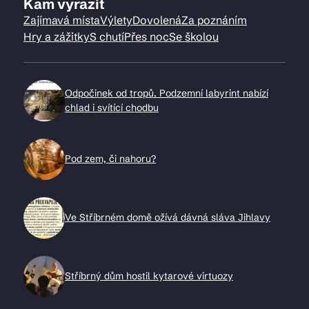
Kam vyrazit
Zajímavá místa
Výlety
Dovolená
Za poznáním
Hry a zážitky
S chutí
Přes noc
Se školou
Odpočinek od tropů. Podzemní labyrint nabízí
chlad i svítící chodbu
Pod zem, či nahoru?
Ve Stříbrném domě ožívá dávná sláva Jihlavy
Stříbrný dům hostil kytarové virtuozy