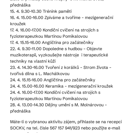
přednáška
15. 4. 9.30–10.30 Trénink paměti
16. 4. 15.00–16.00 Zpíváme a tvoříme – mezigenerační
kroužek
17. 4. 16.00–17.00 Kondiční cvičení na strojích s
fyzioterapeutkou Martinou Pomikalovou
17. 4. 15.15–16.00 Angličtina pro začátečníky
22. 4. 9.30–11.00 Dopoledne s hudbou – Objevte
muzikoterapii, vyzkoušejte nástroje i terapeutické
techniky na vlastní kůži
23. 4. 14.30–16.00 Tvoření z korálků – Strom života –
tvořivá dílna s L. Machálkovou
24. 4. 15.15–16.00 Angličtina pro začátečníky
24. 4. 15.00–16.00 Keramika – mezigenerační kroužek
24. 4. 16.00–17.00 Kondiční cvičení na strojích s
fyzioterapeutkou Martinou Pomikalovou
28. 4. 13.00–14.30 Dějiny umění s M. Molnárovou –
přednáška
Máte-li o vybranou aktivitu zájem, přihlaste se na recepci
SOCKV, na tel. čísle 567 157 941/923 nebo použijte e-mail