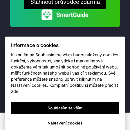
Stáhnout průvodce zdarma
Informace o cookies
Kliknutím na Souhlasím se vším budou uloženy cookies
funkční, výkonnostní, analytické i marketingové -
dokážeme vám tak umožnit pohodlné používání webu,
© 2026 Destinační portál provozuje
Brána Jihlavy
,
měřit funkčnost našeho webu i vás cílit reklamou. Své
příspěvková organizace. Všechna práva vyhrazena.
preference můžete snadno upravit kliknutím na
Nastavení cookies. Kompletní politiku
si můžete přečíst
zde
.
Ochrana osobních údajů
Obchodní podmínky
Souhlasím se vším
Nastavení cookies