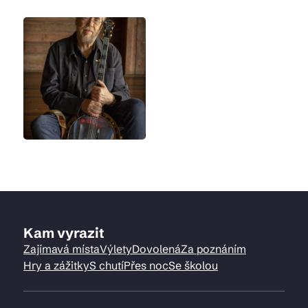
Kam vyrazit
Zajímavá místa
Výlety
Dovolená
Za poznáním
Hry a zážitky
S chutí
Přes noc
Se školou