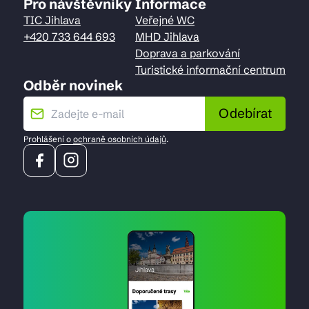
Pro návštěvníky
Informace
TIC Jihlava
Veřejné WC
+420 733 644 693
MHD Jihlava
Doprava a parkování
Turistické informační centrum
Odběr novinek
Odebírat
Prohlášení o
ochraně osobních údajů
.