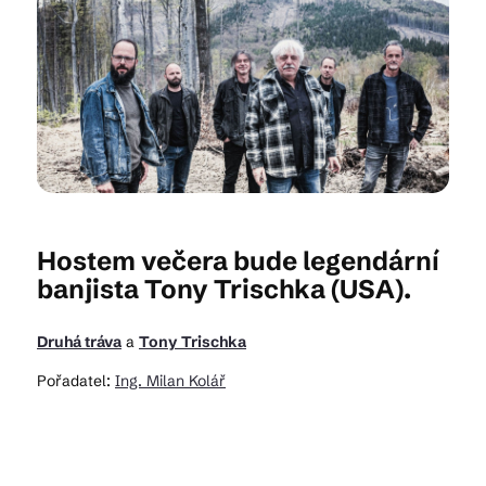
Kam vyrazit
CS
EN
DE
Hostem večera bude legendární
banjista Tony Trischka (USA).
© 2026 Brána Jihlavy
Druhá tráva
a
Tony Trischka
Pořadatel:
Ing. Milan Kolář