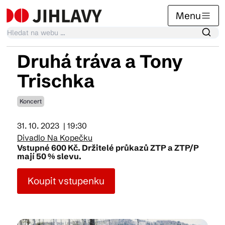
Menu
Druhá tráva a Tony
Kalendář akcí
Trischka
Koncert
Tradiční akce
31. 10. 2023
| 19:30
Divadlo Na Kopečku
Články
Vstupné 600 Kč. Držitelé průkazů ZTP a ZTP/P
mají 50 % slevu.
Koupit vstupenku
Suvenýry
Praktické info