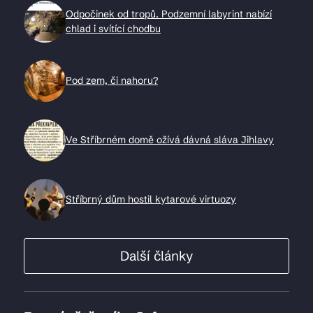
Odpočinek od tropů. Podzemní labyrint nabízí
chlad i svítící chodbu
Pod zem, či nahoru?
Ve Stříbrném domě ožívá dávná sláva Jihlavy
Stříbrný dům hostil kytarové virtuozy
Další články