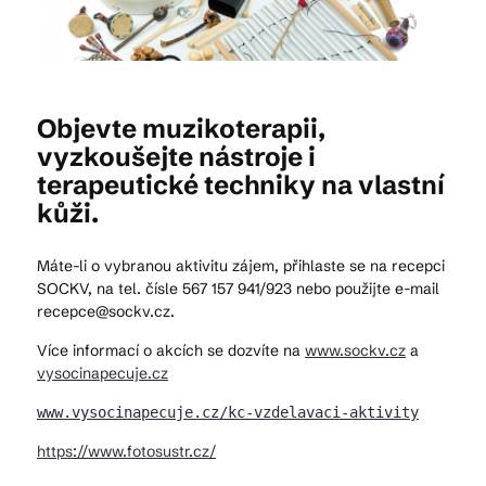
Kam vyrazit
Objevte muzikoterapii,
vyzkoušejte nástroje i
CS
EN
DE
terapeutické techniky na vlastní
kůži.
Máte-li o vybranou aktivitu zájem, přihlaste se na recepci
SOCKV, na tel. čísle 567 157 941/923 nebo použijte e-mail
© 2026 Brána Jihlavy
recepce@sockv.cz.
Více informací o akcích se dozvíte na
www.sockv.cz
a
vysocinapecuje.cz
www.vysocinapecuje.cz/kc-vzdelavaci-aktivity
https://www.fotosustr.cz/