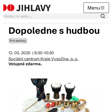
Menu
Dopoledne s hudbou
Kalendář akcí
Pro seniory
12. 03. 2025
| 9:30-10:30
Tradiční akce
Sociální centrum Kraje Vysočina, p. o.
Vstupné zdarma.
Články
Suvenýry
Praktické info