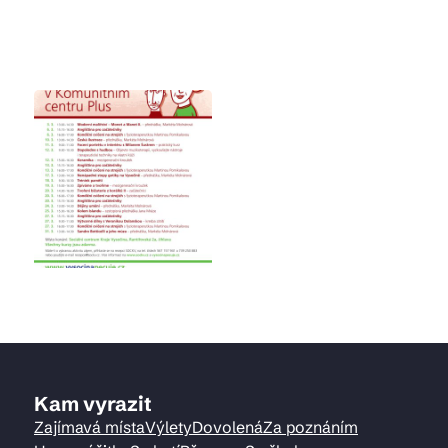
Kam vyrazit
Zajímavá místa
Výlety
Dovolená
Za poznáním