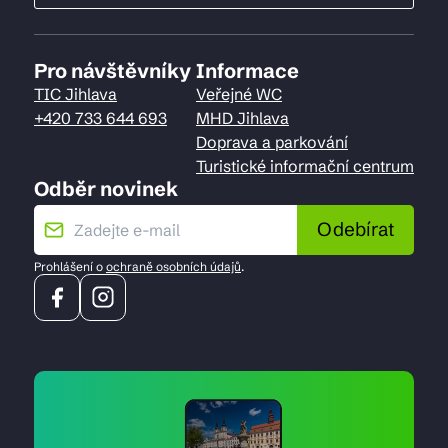
Pro návštěvníky
Informace
TIC Jihlava
Veřejné WC
+420 733 644 693
MHD Jihlava
Doprava a parkování
Turistické informační centrum
Odběr novinek
Odebírat
Prohlášení o
ochraně osobních údajů
.