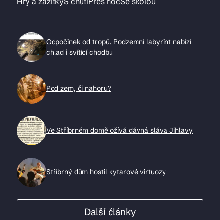
Hry a zážitky
S chutí
Přes noc
Se školou
Odpočinek od tropů. Podzemní labyrint nabízí
chlad i svítící chodbu
Pod zem, či nahoru?
Ve Stříbrném domě ožívá dávná sláva Jihlavy
Stříbrný dům hostil kytarové virtuozy
Další články