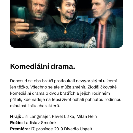
Kam vyrazit
CS
EN
DE
Komediální drama.
Doposud se oba bratři protloukali newyorskými ulicemi
© 2026 Brána Jihlavy
jen těžko. Všechno se ale může změnit. Zlodějíčkovské
komediální drama o dvou bratřích a jejich rodinném
příteli, kde naděje na lepší život odhalí pohnutou rodinnou
minulost i sílu charakterů.
Hrají:
Jiří Langmajer, Pavel Liška, Milan Hein
Režie:
Ladislav Smoček
Premiéra:
17. prosince 2019 Divadlo Ungelt