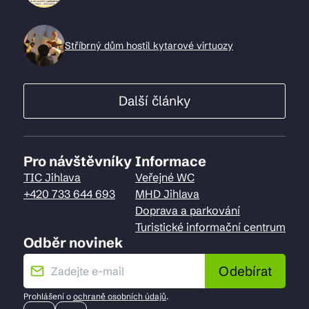
Stříbrný dům hostil kytarové virtuozy
Další články
Pro návštěvníky
Informace
TIC Jihlava
Veřejné WC
+420 733 644 693
MHD Jihlava
Doprava a parkování
Turistické informační centrum
Odběr novinek
Odebírat
Prohlášení o
ochraně osobních údajů
.