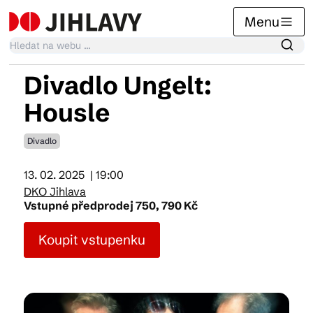
Menu
Divadlo Ungelt:
Kalendář akcí
Housle
Divadlo
Tradiční akce
13. 02. 2025
| 19:00
DKO Jihlava
Články
Vstupné předprodej 750, 790 Kč
Koupit vstupenku
Suvenýry
Praktické info