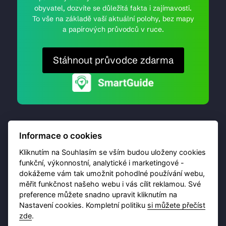
obyvatel, dozvíte se důležitá fakta i zajímavosti.
To vše na základě vaší aktuální polohy, bez mapy
a papírových průvodců v ruce.
Stáhnout průvodce zdarma
Informace o cookies
Kliknutím na Souhlasím se vším budou uloženy cookies
funkční, výkonnostní, analytické i marketingové -
dokážeme vám tak umožnit pohodlné používání webu,
© 2026 Destinační portál provozuje
Brána Jihlavy
,
měřit funkčnost našeho webu i vás cílit reklamou. Své
příspěvková organizace. Všechna práva vyhrazena.
preference můžete snadno upravit kliknutím na
Nastavení cookies. Kompletní politiku
si můžete přečíst
zde
.
Ochrana osobních údajů
Obchodní podmínky