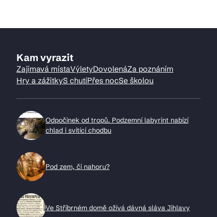
Kam vyrazit
Zajímavá místa
Výlety
Dovolená
Za poznáním
Hry a zážitky
S chutí
Přes noc
Se školou
Odpočinek od tropů. Podzemní labyrint nabízí
chlad i svítící chodbu
Pod zem, či nahoru?
Ve Stříbrném domě ožívá dávná sláva Jihlavy