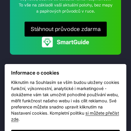
To vše na základě vaší aktuální polohy, bez mapy
a papírových průvodců v ruce.
Stáhnout průvodce zdarma
Informace o cookies
Kliknutím na Souhlasím se vším budou uloženy cookies
funkční, výkonnostní, analytické i marketingové -
dokážeme vám tak umožnit pohodlné používání webu,
© 2026 Destinační portál provozuje
Brána Jihlavy
,
měřit funkčnost našeho webu i vás cílit reklamou. Své
příspěvková organizace. Všechna práva vyhrazena.
preference můžete snadno upravit kliknutím na
Nastavení cookies. Kompletní politiku
si můžete přečíst
zde
.
Ochrana osobních údajů
Obchodní podmínky