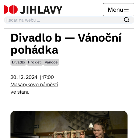
Menu
Divadlo b — Vánoční
Kalendář akcí
pohádka
Divadlo
Pro děti
Vánoce
Tradiční akce
20. 12. 2024
| 17:00
Masarykovo náměstí
Články
ve stanu
Suvenýry
Praktické info