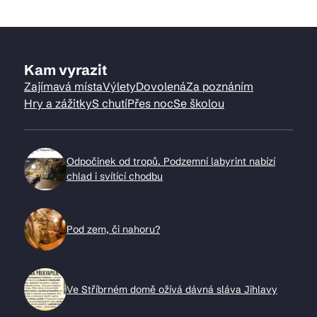
Kam vyrazit
Zajímavá místa
Výlety
Dovolená
Za poznáním
Hry a zážitky
S chutí
Přes noc
Se školou
Odpočinek od tropů. Podzemní labyrint nabízí
chlad i svítící chodbu
Pod zem, či nahoru?
Ve Stříbrném domě ožívá dávná sláva Jihlavy