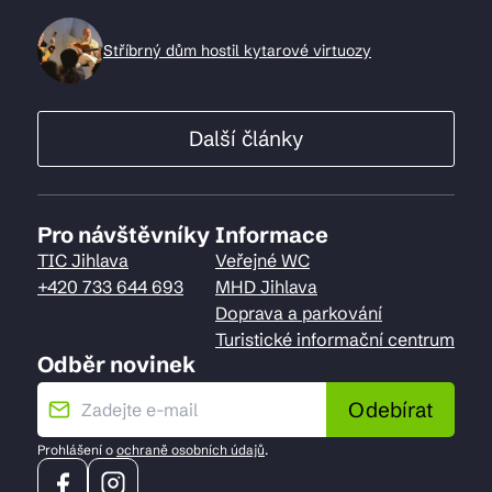
Stříbrný dům hostil kytarové virtuozy
Další články
Pro návštěvníky
Informace
TIC Jihlava
Veřejné WC
+420 733 644 693
MHD Jihlava
Doprava a parkování
Turistické informační centrum
Odběr novinek
Odebírat
Prohlášení o
ochraně osobních údajů
.