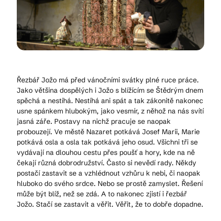
Kam vyrazit
CS
EN
DE
Řezbář Jožo má před vánočními svátky plné ruce práce.
Jako většina dospělých i Jožo s blížícím se Štědrým dnem
spěchá a nestíhá. Nestíhá ani spát a tak zákonitě nakonec
usne spánkem hlubokým, jako vesmír, z něhož na nás svítí
jasná záře. Postavy na nichž pracuje se naopak
probouzejí. Ve městě Nazaret potkává Josef Marii, Marie
© 2026 Brána Jihlavy
potkává osla a osla tak potkává jeho osud. Všichni tři se
vydávají na dlouhou cestu přes poušť a hory, kde na ně
čekají různá dobrodružství. Často si nevědí rady. Někdy
postačí zastavit se a vzhlédnout vzhůru k nebi, či naopak
hluboko do svého srdce. Nebo se prostě zamyslet. Řešení
může být blíž, než se zdá. A to nakonec zjistí i řezbář
Jožo. Stačí se zastavit a věřit. Věřit, že to dobře dopadne.