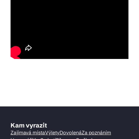
Kam vyrazit
Zajímavá místa
Výlety
Dovolená
Za poznáním