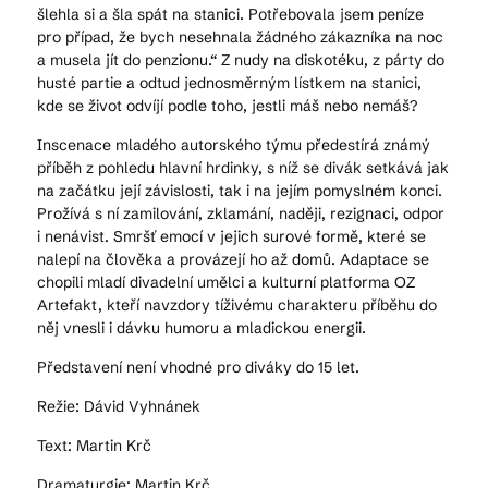
šlehla si a šla spát na stanici. Potřebovala jsem peníze
pro případ, že bych nesehnala žádného zákazníka na noc
a musela jít do penzionu.“ Z nudy na diskotéku, z párty do
husté partie a odtud jednosměrným lístkem na stanici,
kde se život odvíjí podle toho, jestli máš nebo nemáš?
Inscenace mladého autorského týmu předestírá známý
příběh z pohledu hlavní hrdinky, s níž se divák setkává jak
na začátku její závislosti, tak i na jejím pomyslném konci.
Prožívá s ní zamilování, zklamání, naději, rezignaci, odpor
i nenávist. Smršť emocí v jejich surové formě, které se
nalepí na člověka a provázejí ho až domů. Adaptace se
chopili mladí divadelní umělci a kulturní platforma OZ
Artefakt, kteří navzdory tíživému charakteru příběhu do
něj vnesli i dávku humoru a mladickou energii.
Představení není vhodné pro diváky do 15 let.
Režie: Dávid Vyhnánek
Text: Martin Krč
Dramaturgie: Martin Krč