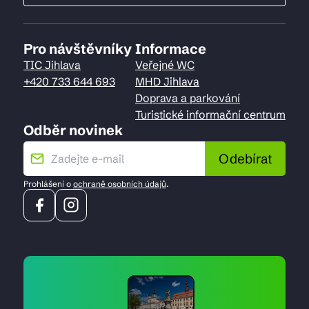
Pro návštěvníky
Informace
TIC Jihlava
Veřejné WC
+420 733 644 693
MHD Jihlava
Doprava a parkování
Turistické informační centrum
Odběr novinek
Odebírat
Prohlášení o
ochraně osobních údajů
.