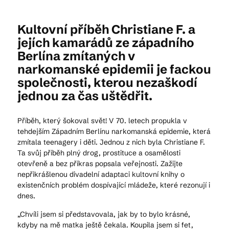
Kultovní příběh Christiane F. a
Kam vyrazit
jejích kamarádů ze západního
Berlína zmítaných v
narkomanské epidemii je fackou
CS
EN
DE
společnosti, kterou nezaškodí
jednou za čas uštědřit.
Příběh, který šokoval svět! V 70. letech propukla v
tehdejším Západním Berlínu narkomanská epidemie, která
zmítala teenagery i děti. Jednou z nich byla Christiane F.
© 2026 Brána Jihlavy
Ta svůj příběh plný drog, prostituce a osamělosti
otevřeně a bez příkras popsala veřejnosti. Zažijte
nepřikrášlenou divadelní adaptaci kultovní knihy o
existenčních problém dospívající mládeže, které rezonují i
dnes.
„Chvíli jsem si představovala, jak by to bylo krásné,
kdyby na mě matka ještě čekala. Koupila jsem si fet,