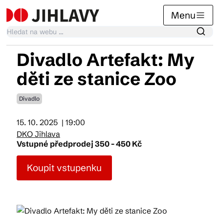
Menu
Divadlo Artefakt: My
Kalendář akcí
děti ze stanice Zoo
Divadlo
Tradiční akce
15. 10. 2025
| 19:00
DKO Jihlava
Články
Vstupné předprodej 350 - 450 Kč
Koupit vstupenku
Suvenýry
Praktické info