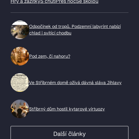
Hry a zážitky
S chutí
Přes noc
Se školou
Odpočinek od tropů. Podzemní labyrint nabízí
chlad i svítící chodbu
Pod zem, či nahoru?
Ve Stříbrném domě ožívá dávná sláva Jihlavy
Stříbrný dům hostil kytarové virtuozy
Další články