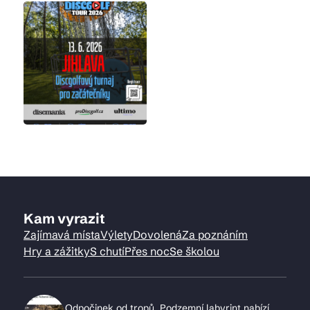
Kam vyrazit
Zajímavá místa
Výlety
Dovolená
Za poznáním
Hry a zážitky
S chutí
Přes noc
Se školou
Odpočinek od tropů. Podzemní labyrint nabízí