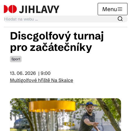
Menu
Discgolfový turnaj
Kalendář akcí
pro začátečníky
Sport
Tradiční akce
13. 06. 2026
| 9:00
Multigolfové hřiště Na Skalce
Články
Suvenýry
Praktické info