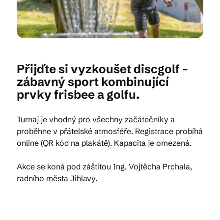
Kam vyrazit
Přijďte si vyzkoušet discgolf –
CS
EN
DE
zábavný sport kombinující
prvky frisbee a golfu.
Turnaj je vhodný pro všechny začátečníky a
proběhne v přátelské atmosféře. Registrace probíhá
© 2026 Brána Jihlavy
online (QR kód na plakátě). Kapacita je omezená.
Akce se koná pod záštitou Ing. Vojtěcha Prchala,
radního města Jihlavy.