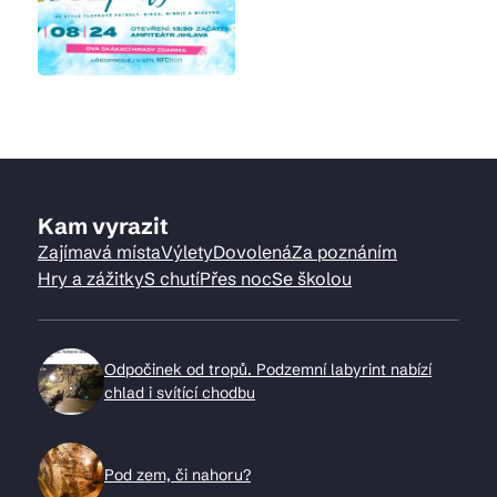
Kam vyrazit
Zajímavá místa
Výlety
Dovolená
Za poznáním
Hry a zážitky
S chutí
Přes noc
Se školou
Odpočinek od tropů. Podzemní labyrint nabízí
chlad i svítící chodbu
Pod zem, či nahoru?