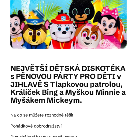
Kam vyrazit
CS
EN
DE
NEJVĚTŠÍ DĚTSKÁ DISKOTÉKA
s PĚNOVOU PÁRTY PRO DĚTI v
JIHLAVĚ S Tlapkovou patrolou,
© 2026 Brána Jihlavy
Králíček Bing a Myškou Minnie a
Myšákem Mickeym.
Na co se můžete rozhodně těšit:
Pohádkové dobrodružství