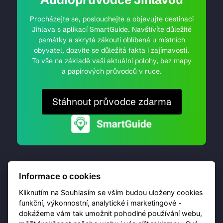
Procházejte se, poslouchejte a objevujte destinaci
Jihlava s aplikací SmartGuide. Navštívíte důležité
památky a skrytá zákoutí oblíbená u místních
obyvatel, dozvíte se důležitá fakta i zajímavosti.
To vše na základě vaší aktuální polohy, bez mapy
a papírových průvodců v ruce.
Stáhnout průvodce zdarma
Informace o cookies
Kliknutím na Souhlasím se vším budou uloženy cookies
funkční, výkonnostní, analytické i marketingové -
dokážeme vám tak umožnit pohodlné používání webu,