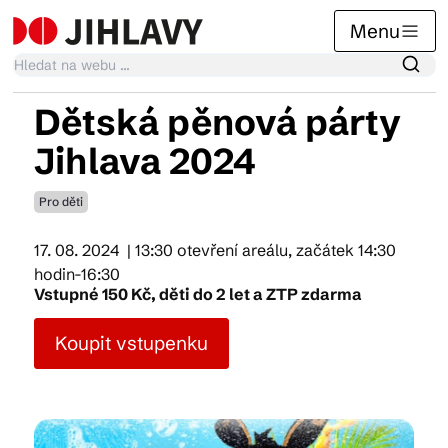
Menu
Dětská pěnová párty
Kalendář akcí
Jihlava 2024
Pro děti
Tradiční akce
17. 08. 2024
| 13:30 otevření areálu, začátek 14:30
hodin-16:30
Články
Vstupné 150 Kč, děti do 2 let a ZTP zdarma
Koupit vstupenku
Suvenýry
Praktické info