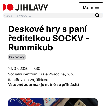
Menu
Deskové hry s paní
Kalendář akcí
ředitelkou SOCKV -
Rummikub
Tradiční akce
Pro seniory
Články
16. 07. 2026
| 9:30
Sociální centrum Kraje Vysočina, p. o.
Rantířovská 2a, Jihlava
Vstupné zdarma (je nutné se přihlásit)
Suvenýry
Praktické info