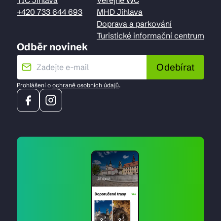
TIC Jihlava
Veřejné WC
+420 733 644 693
MHD Jihlava
Doprava a parkování
Turistické informační centrum
Odběr novinek
Odebírat
Prohlášení o
ochraně osobních údajů
.