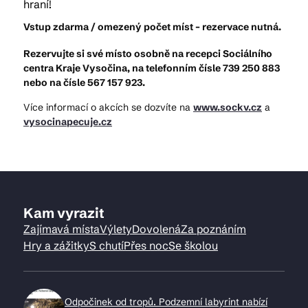
hraní!
Vstup zdarma / omezený počet míst – rezervace nutná.
Rezervujte si své místo osobně na recepci Sociálního
centra Kraje Vysočina, na telefonním čísle 739 250 883
nebo na čísle 567 157 923.
Více informací o akcích se dozvíte na
www.sockv.cz
a
vysocinapecuje.cz
Kam vyrazit
Zajímavá místa
Výlety
Dovolená
Za poznáním
Hry a zážitky
S chutí
Přes noc
Se školou
Odpočinek od tropů. Podzemní labyrint nabízí