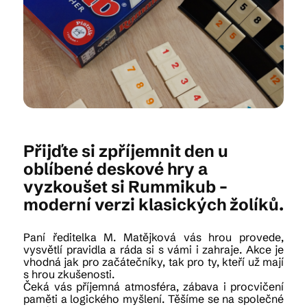
Kam vyrazit
CS
EN
DE
Přijďte si zpříjemnit den u
oblíbené deskové hry a
vyzkoušet si Rummikub –
© 2026 Brána Jihlavy
moderní verzi klasických žolíků.
Paní ředitelka M. Matějková vás hrou provede,
vysvětlí pravidla a ráda si s vámi i zahraje. Akce je
vhodná jak pro začátečníky, tak pro ty, kteří už mají
s hrou zkušenosti.
Čeká vás příjemná atmosféra, zábava i procvičení
paměti a logického myšlení.
Těšíme se na společné