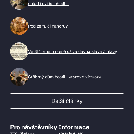
chlad i svítící chodbu
Pod zem, či nahoru?
Ve Stříbrném domě ožívá dávná sláva Jihlavy
Stříbrný dům hostil kytarové virtuozy
Další články
Pro návštěvníky
Informace