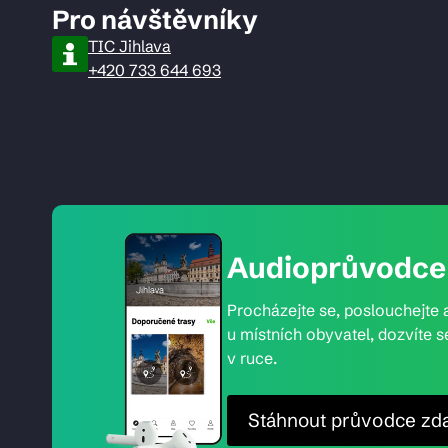
Pro návštěvníky
TIC Jihlava
+420 733 644 693
Audioprůvodce 
Procházejte se, poslouchejte a
u místních obyvatel, dozvíte s
v ruce.
Stáhnout průvodce zd