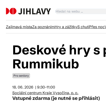
Zajímavá místa
Za poznáním
Hry a zážitky
S chutí
Přes noc
Deskové hry s 
Ka
Rummikub
Tr
Pro seniory
Čl
18. 06. 2026
| 9:30-11:00
Sociální centrum Kraje Vysočina, p. o.
Vstupné zdarma (je nutné se přihlásit)
Su