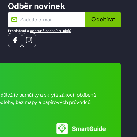
Odběr novinek
Odebírat
Prohlášení o
ochraně osobních údajů
.
e důležité památky a skrytá zákoutí oblíbená
ní polohy, bez mapy a papírových průvodců