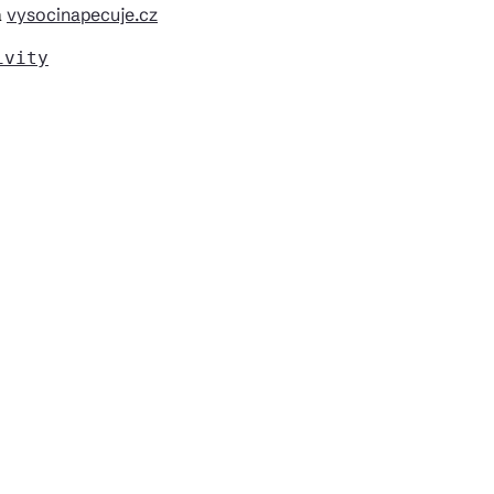
a
vysocinapecuje.cz
ivity