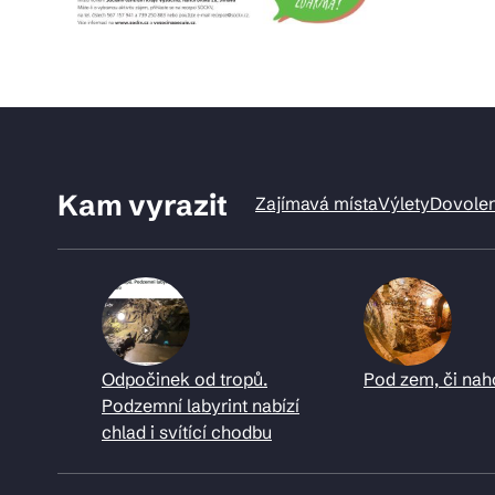
Kam vyrazit
Zajímavá místa
Výlety
Dovole
Odpočinek od tropů.
Pod zem, či nah
Podzemní labyrint nabízí
chlad i svítící chodbu