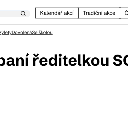
Kalendář akcí
Tradiční akce
Č
Výlety
Dovolená
Se školou
paní ředitelkou 
lendář akcí
adiční akce
ánky
venýry