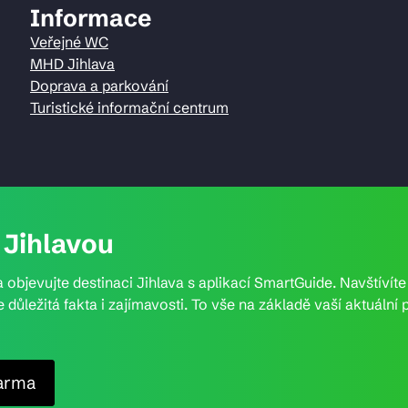
Informace
Veřejné WC
MHD Jihlava
Doprava a parkování
Turistické informační centrum
Jihlavou
 objevujte destinaci Jihlava s aplikací SmartGuide. Navštívít
e důležitá fakta i zajímavosti. To vše na základě vaší aktuál
arma