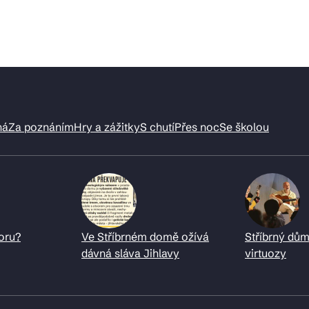
ná
Za poznáním
Hry a zážitky
S chutí
Přes noc
Se školou
oru?
Ve Stříbrném domě ožívá
Stříbrný dům
dávná sláva Jihlavy
virtuozy