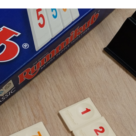
ktické info
m vyrazit
CS
EN
DE
© 2026 Brána Jihlavy